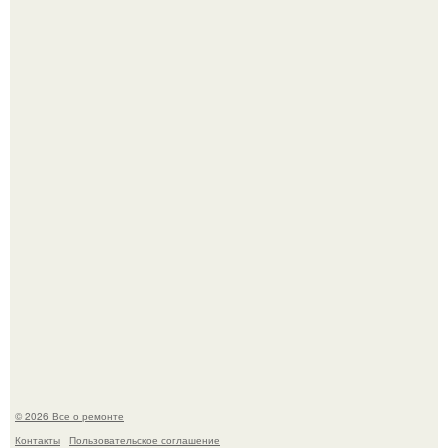
Башня дьявола. Девилс - тауэр (Devils Tower) или башня
дьявола - монолит вулканического происхождения
высотой 1558 м над уровнем моря.
История, от которой мороз по коже: корейская модель
настолько увлеклась пластикой, что вколола себе в лицо
кулинарное масло.
© 2026 Все о ремонте
Контакты
Пользовательское соглашение