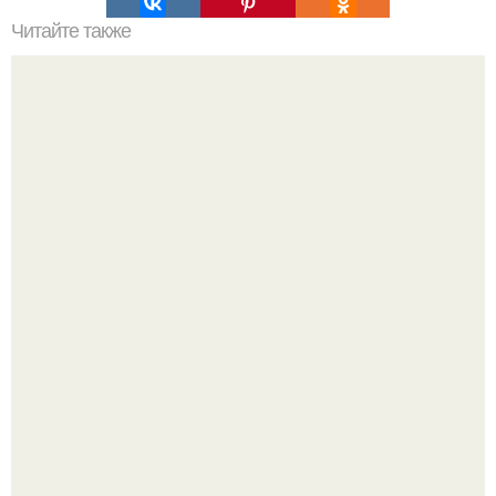
Читайте также
Хранение_в_доме@Castorama.
Зумеры окончательно доставку в отдельный вид
искусства превратили.