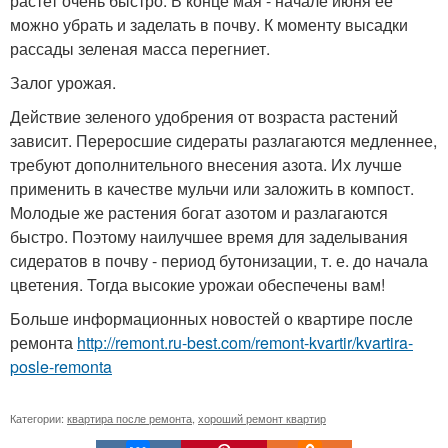
растет очень быстро. В конце мая - начале июня ее
можно убрать и заделать в почву. К моменту высадки
рассады зеленая масса перегниет.
Залог урожая.
Действие зеленого удобрения от возраста растений
зависит. Переросшие сидераты разлагаются медленнее,
требуют дополнительного внесения азота. Их лучше
применить в качестве мульчи или заложить в компост.
Молодые же растения богат азотом и разлагаются
быстро. Поэтому наилучшее время для заделывания
сидератов в почву - период бутонизации, т. е. до начала
цветения. Тогда высокие урожаи обеспечены вам!
Больше информационных новостей о квартире после
ремонта
http://remont.ru-best.com/remont-kvartir/kvartira-
posle-remonta
Категории:
квартира после ремонта
,
хороший ремонт квартир