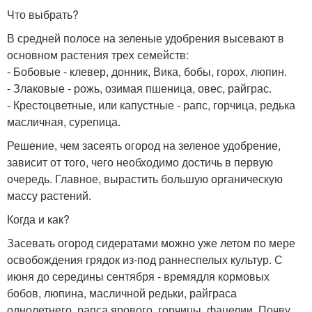
Что выбрать?
В средней полосе на зеленые удобрения высевают в
основном растения трех семейств:
- Бобовые - клевер, донник, Вика, бобы, горох, люпин.
- Злаковые - рожь, озимая пшеница, овес, райграс.
- Крестоцветные, или капустные - рапс, горчица, редька
масличная, сурепица.
Решение, чем засеять огород на зеленое удобрение,
зависит от того, чего необходимо достичь в первую
очередь. Главное, вырастить большую органическую
массу растений.
Когда и как?
Засевать огород сидератами можно уже летом по мере
освобождения грядок из-под раннеспелых культур. С
июня до середины сентября - времядля кормовых
бобов, люпина, масличной редьки, райграса
однолетнего, рапса ярового, горчицы, фацелии. Почву