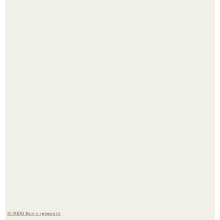
Мир моды, кажется, перевернулся.
В мексиканской тюрьме сьюдад-хуареса во время рейда
обнаружили необычного узника - лысого сфинкса с
татуировками.
© 2026 Все о ремонте