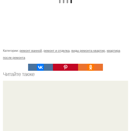
Категории:
ремонт ванной
,
ремонт и отделка
,
виды ремонта квартир
,
квартира
после ремонта
Читайте также
Зеленая аптека для растений против вредителей и