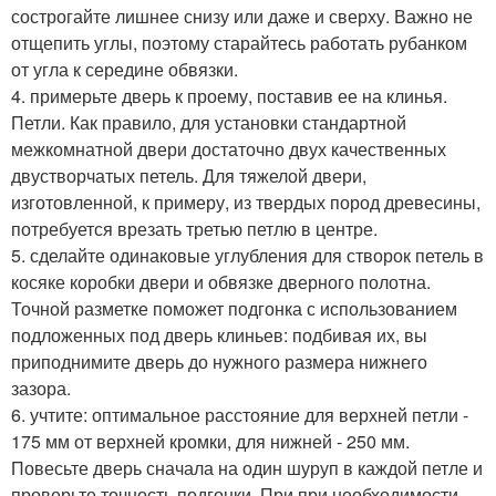
сострогайте лишнее снизу или даже и сверху. Важно не
отщепить углы, поэтому старайтесь работать рубанком
от угла к середине обвязки.
4. примерьте дверь к проему, поставив ее на клинья.
Петли. Как правило, для установки стандартной
межкомнатной двери достаточно двух качественных
двустворчатых петель. Для тяжелой двери,
изготовленной, к примеру, из твердых пород древесины,
потребуется врезать третью петлю в центре.
5. сделайте одинаковые углубления для створок петель в
косяке коробки двери и обвязке дверного полотна.
Точной разметке поможет подгонка с использованием
подложенных под дверь клиньев: подбивая их, вы
приподнимите дверь до нужного размера нижнего
зазора.
6. учтите: оптимальное расстояние для верхней петли -
175 мм от верхней кромки, для нижней - 250 мм.
Повесьте дверь сначала на один шуруп в каждой петле и
проверьте точность подгонки. При при необходимости