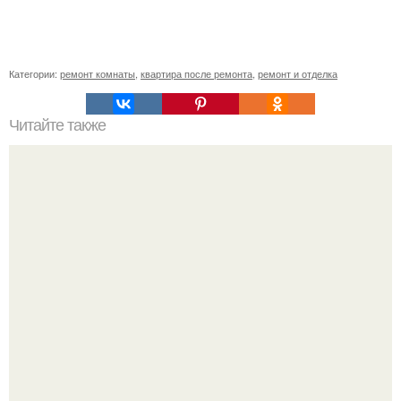
Категории:
ремонт комнаты
,
квартира после ремонта
,
ремонт и отделка
Читайте также
Откидная односпальная кровать пошагово своими
руками.