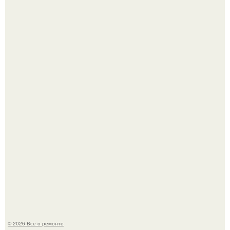
Бывают ошибки, которые обходятся в целое состояние.
Представьте, как выглядит мир глазами пчелы или
бабочки.
© 2026 Все о ремонте