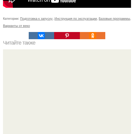
Категории:
Подготовка к запуску
,
Инструкция по экспуатации
,
Базовые программы
,
Варианты от веко
Читайте также
Однотрубная система отопления своими руками.