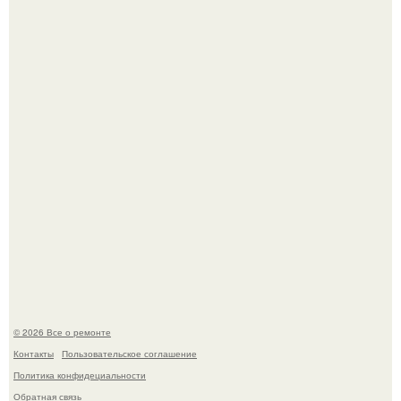
Когда техника становилась личной: эпоха гравировки
Apple.
Вы когда-нибудь замечали, как после тяжелого дня
настроение поднимается от одного взгляда на своего
питомца?
© 2026 Все о ремонте
Контакты
Пользовательское соглашение
Политика конфидециальности
Обратная связь