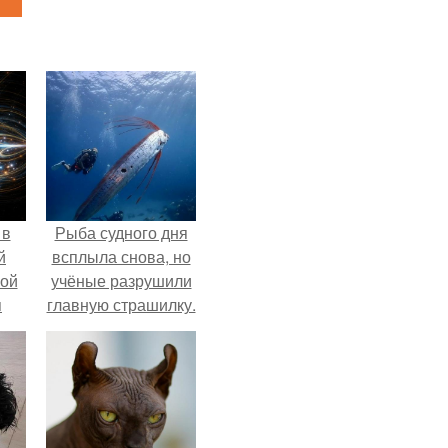
 в
Рыба судного дня
й
всплыла снова, но
кой
учёные разрушили
я
главную страшилку.