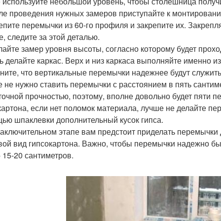
 используйте небольшой уровень, чтобы столешница получ
сле проведения нужных замеров приступайте к монтировани
епите перемычки из 60-го профиля и закрепите их. Закрепл
е, следите за этой деталью.
елайте замер уровня высоты, согласно которому будет проход
ь делайте каркас. Верх и низ каркаса выполняйте именно из
мните, что вертикальные перемычки надежнее будут служить
е не нужно ставить перемычки с расстоянием в пять сантим
точной прочностью, поэтому, вполне довольно будет пяти п
картона, если нет поломок материала, лучше не делайте пер
ью шпаклевки дополнительный кусок гипса.
 заключительном этапе вам предстоит приделать перемычки
вой вид гипсокартона. Важно, чтобы перемычки надежно б
- 15-20 сантиметров.