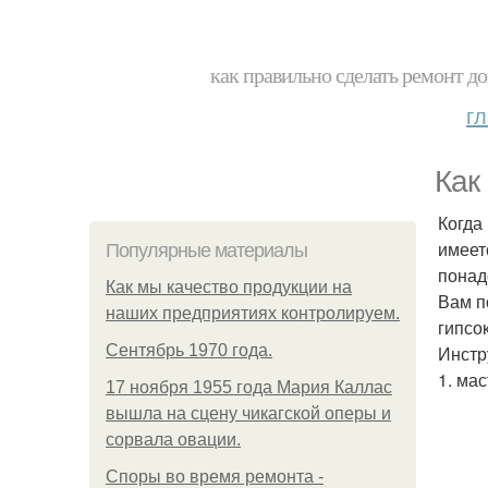
как правильно сделать ремонт до
г
Как
Когда
имеет
Популярные материалы
понад
Как мы качество продукции на
Вам п
наших предприятиях контролируем.
гипсо
Сентябрь 1970 года.
Инстр
1. ма
17 ноября 1955 года Мария Каллас
вышла на сцену чикагской оперы и
сорвала овации.
Споры во время ремонта -