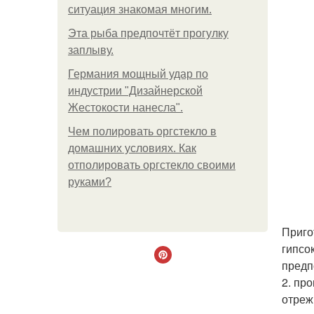
ситуация знакомая многим.
Эта рыба предпочтёт прогулку
заплыву.
Германия мощный удар по
индустрии "Дизайнерской
Жестокости нанесла".
Чем полировать оргстекло в
домашних условиях. Как
отполировать оргстекло своими
руками?
Приго
гипсо
предп
2. пр
отреж