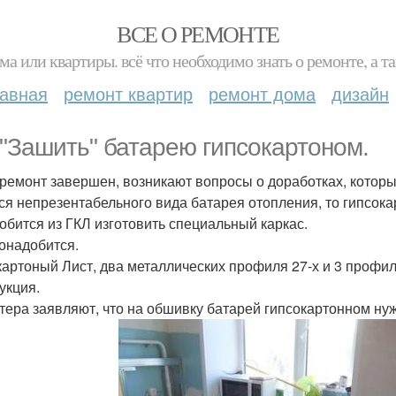
ВСЕ О РЕМОНТЕ
ма или квартиры. всё что необходимо знать о ремонте, а
лавная
ремонт квартир
ремонт дома
дизайн
 "Зашить" батарею гипсокартоном.
 ремонт завершен, возникают вопросы о доработках, которы
ся непрезентабельного вида батарея отопления, то гипсок
обится из ГКЛ изготовить специальный каркас.
онадобится.
картоный Лист, два металлических профиля 27-х и 3 профил
укция.
стера заявляют, что на обшивку батарей гипсокартонном нуж