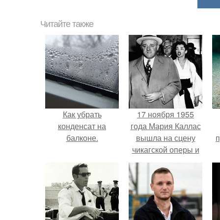
Читайте также
Как убрать
17 ноября 1955
конденсат на
года Мария Каллас
балконе.
вышла на сцену
п
чикагской оперы и
сорвала овации.