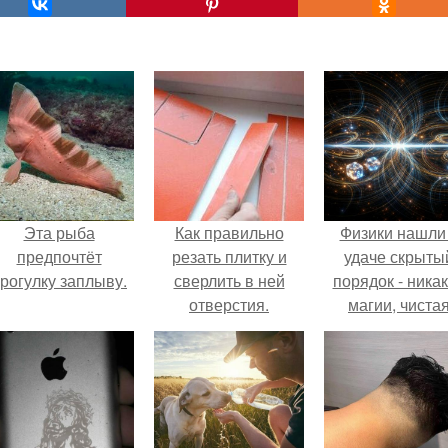
Эта рыба
Как правильно
Физики нашли
предпочтёт
резать плитку и
удаче скрыты
рогулку заплыву.
сверлить в ней
порядок - ника
отверстия.
магии, чиста
квантовая
механика.