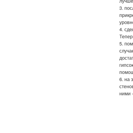
лучше
3. по
прикр
уровн
4. сд
Тепер
5. по
случа
доста
гипсо
помощ
6. на
стено
ними 