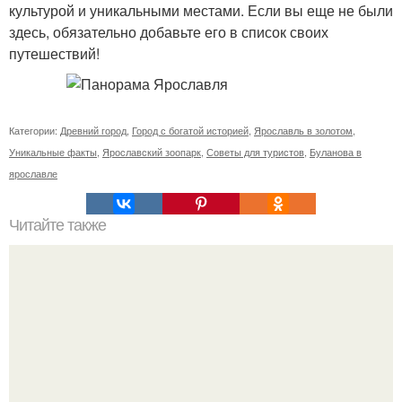
культурой и уникальными местами. Если вы еще не были
здесь, обязательно добавьте его в список своих
путешествий!
Категории:
Древний город
,
Город с богатой историей
,
Ярославль в золотом
,
Уникальные факты
,
Ярославский зоопарк
,
Советы для туристов
,
Буланова в
ярославле
Читайте также
Ремонт квартиры для начинающих. Какой ремонт