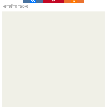
Читайте также
Установка посудомоечной машины на кухне под
столешницу самостоятельно. Установка встраиваемой
посудомоечной машины под столешницу – способы
решения вопроса