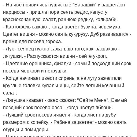
- На иве появились пушистые "Барашки" и зацветают
нарциссы - пришла пора сеять редис, капусту
краснокочанную, салат, раннюю редьку, кольраби.
- Картофель сажают, когда цветет бузина, черемуха.
Цветет вишня - можно сеять кукурузу. Дуб развивается -
время для посева гороха.
- Лук - сеянец нужно сажать до того, как, заквакают
лягушки. - Распускаются вишни - сейте укроп.
- Цветение орешника, фиалки - самый подходящий срок
посева моркови и петрушки.
- Когда начинает цвести сирень, а на лугу зажелтели
круглые головки купальницы, сейте летний кочанный
салат.
- Лягушка квакает - овес скажет: "Сейте Меня". Самый
поздний срок посева овса - когда цветут яблони.
- Лучший срок посева ячменя - когда лист на дубу
размером с копейку. - Рябина зацветает - можно сеять
огурцы и помидоры.
- Цветение калины напоминает, что надо сажать огурцы