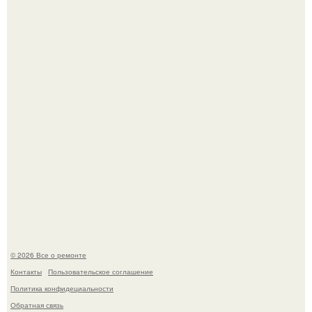
Сентябрь 1970 года.
Он всего лишь развозил пиццу той ночью.
© 2026 Все о ремонте
Контакты
Пользовательское соглашение
Политика конфидециальности
Обратная связь