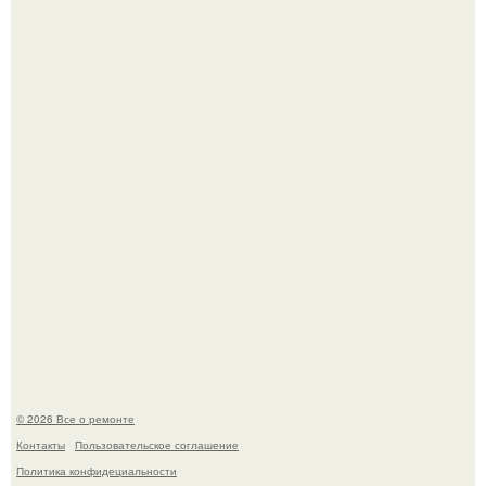
Вы когда-нибудь замечали, как после тяжелого дня
настроение поднимается от одного взгляда на своего
питомца?
Мир моды, кажется, перевернулся.
© 2026 Все о ремонте
Контакты
Пользовательское соглашение
Политика конфидециальности