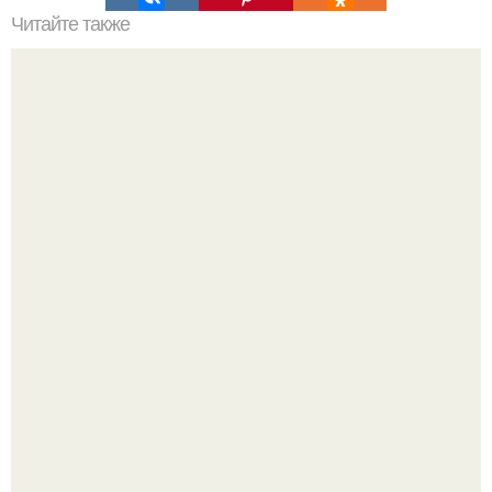
Читайте также
Живая изгородь своими руками.
Эта рыба предпочтёт прогулку заплыву.