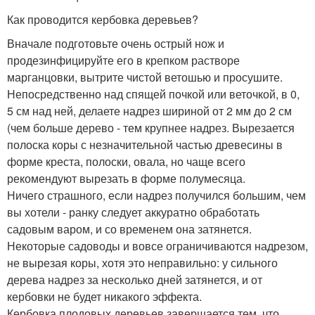
Как проводится кербовка деревьев?
Вначале подготовьте очень острый нож и
продезинфицируйте его в крепком растворе
марганцовки, вытрите чистой ветошью и просушите.
Непосредственно над спящей почкой или веточкой, в 0,
5 см над ней, делаете надрез шириной от 2 мм до 2 см
(чем больше дерево - тем крупнее надрез. Вырезается
полоска коры с незначительной частью древесины в
форме креста, полоски, овала, но чаще всего
рекомендуют вырезать в форме полумесяца.
Ничего страшного, если надрез получился большим, чем
вы хотели - ранку следует аккуратно обработать
садовым варом, и со временем она затянется.
Некоторые садоводы и вовсе ограничиваются надрезом,
не вырезая коры, хотя это неправильно: у сильного
дерева надрез за несколько дней затянется, и от
кербовки не будет никакого эффекта.
Кербовка плодовых деревьев завершается тем, что