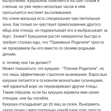
вылупления. Кукушонок появляется на свет голым и
слепым, но уже через несколько часов в нём
просыпается инстинкт выталкивания.
На спине малыша есть специальная чувствительная
зона. Как только он чувствует прикосновение другого
яйца или птенца, он подхватывает его и выбрасывает за
борт. Зачем? Кукушонок растет невероятно быстро и
требует столько еды, что "Приемные Родители" просто
не прокормили бы его вместе со своими родными
детьми.
4. почему они так делают?
Может показаться, что кукушки - "Плохие Родители", но
это лишь эффективная стратегия выживания. Взрослые
кукушки питаются в основном мохнатыми гусеницами,
чей ядовитый ворс не переваривают другие птицы.
Таким образом, если бы кукушка кормила ими своих
птенцов, они бы погибли.
Кукушка откладывает до 20 яиц за сезон. Выкормить
такую ораву самостоятельно одной паре птиц просто