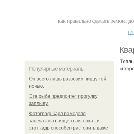
как правильно сделать ремонт до
г
Ква
Теплы
и хор
Популярные материалы
Он всего лишь развозил пиццу той
ночью.
Эта рыба предпочтёт прогулку
заплыву.
Фотограф Карл рамсделл
запечатлел спящего лисёнка - и
этот кадр способен растопить даже