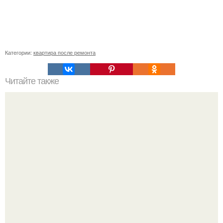
Категории:
квартира после ремонта
Читайте также
Как подобрать "Ключи" к клематису.