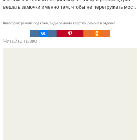
вешать замочки именно там, чтобы не перегружать мост.
Категории:
ремонт под ключ
,
виды ремонта квартир
,
ремонт и отделка
Читайте также
Габионы. В последние годы габионы становятся
полноценными элементами при благоустройстве
садовых и коттеджных участков.