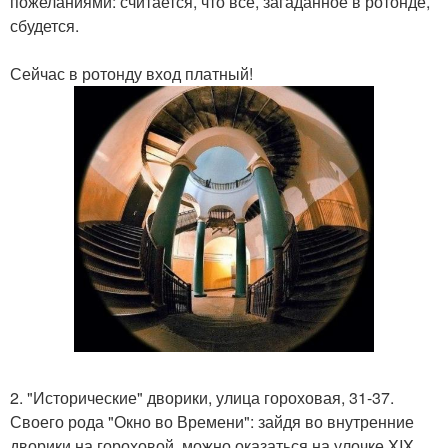
пожеланиями: считается, что все, загаданное в ротонде,
сбудется.
Сейчас в ротонду вход платный!
2. "Исторические" дворики, улица гороховая, 31-37.
Своего рода "Окно во Времени": зайдя во внутренние
дворики на гороховой, можно оказаться на улочке XIX