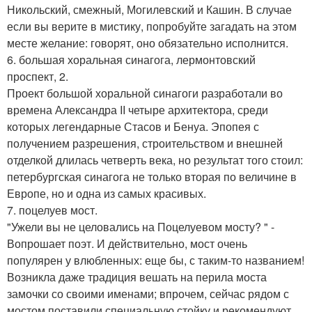
Никольский, смежный, Могилевский и Кашин. В случае
если вы верите в мистику, попробуйте загадать на этом
месте желание: говорят, оно обязательно исполнится.
6. большая хоральная синагога, лермонтовский
проспект, 2.
Проект большой хоральной синагоги разработали во
времена Александра II четыре архитектора, среди
которых легендарные Стасов и Бенуа. Эпопея с
получением разрешения, строительством и внешней
отделкой длилась четверть века, но результат того стоил:
петербургская синагога не только вторая по величине в
Европе, но и одна из самых красивых.
7. поцелуев мост.
"Ужели вы не целовались на Поцелуевом мосту? " -
Вопрошает поэт. И действительно, мост очень
популярен у влюбленных: еще бы, с таким-то названием!
Возникла даже традиция вешать на перила моста
замочки со своими именами; впрочем, сейчас рядом с
мостом поставили специальную стойку и рекомендуют