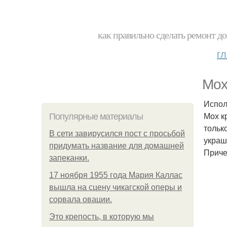
как правильно сделать ремонт до
г
Мох
Испол
Мох к
Популярные материалы
тольк
В сети завирусился пост с просьбой
украш
придумать название для домашней
Приче
запеканки.
17 ноября 1955 года Мария Каллас
вышла на сцену чикагской оперы и
сорвала овации.
Это крепость, в которую мы