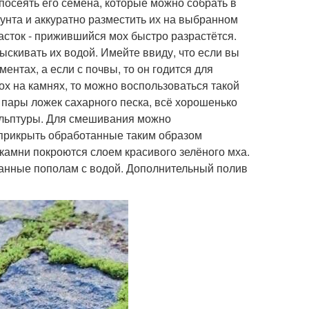
 посеять его семена, которые можно собрать в
рунта и аккуратно разместить их на выбранном
асток - прижившийся мох быстро разрастётся.
скивать их водой. Имейте ввиду, что если вы
ментах, а если с почвы, то он годится для
мох на камнях, то можно воспользоваться такой
м пары ложек сахарного песка, всё хорошенько
ульптуры. Для смешивания можно
прикрыть обработанные таким образом
 камни покроются слоем красивого зелёного мха.
шанные пополам с водой. Дополнительный полив