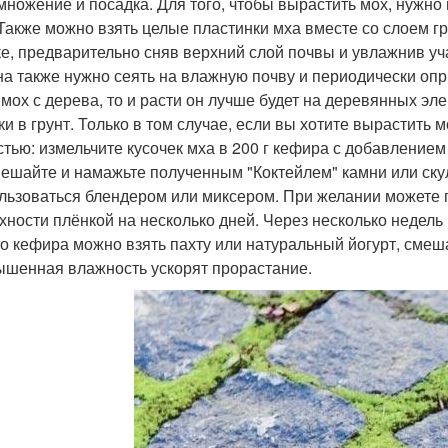
змножение и посадка. Для того, чтобы вырастить мох, нужно
 Также можно взять целые пластинки мха вместе со слоем г
ке, предварительно сняв верхний слой почвы и увлажнив уч
а также нужно сеять на влажную почву и периодически опры
 мох с дерева, то и расти он лучше будет на деревянных эле
ки в грунт. Только в том случае, если вы хотите вырастить 
стью: измельчите кусочек мха в 200 г кефира с добавление
ешайте и намажьте полученным "Коктейлем" камни или ск
льзоваться блендером или миксером. При желании можете 
хности плёнкой на несколько дней. Через несколько недель
о кефира можно взять пахту или натуральный йогурт, сме
ышенная влажность ускорят прорастание.