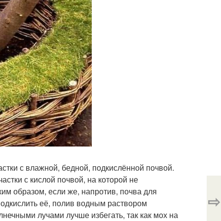
стки с влажной, бедной, подкислённой почвой.
частки с кислой почвой, на которой не
им образом, если же, напротив, почва для
⇨
подкислить её, полив водным раствором
нечными лучами лучше избегать, так как мох на