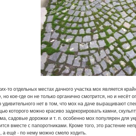
ких-то отдельных местах дачного участка мох является кра
е, но кое-где он не только органично смотрится, но и несё
о удивительного нет в том, что мох на даче выращивают спе
ью которого можно красиво задекорировать камни, скульпту
ма, садовые дорожки и т. п. особенно мох популярен для 
ится вместе с папоротниками. Кроме того, это растение не
, а ещё - по нему можно смело ходить.