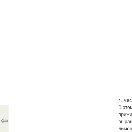
1. ме
В это
прижи
⇦
выращ
лимон