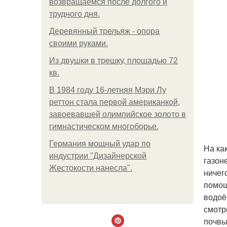
возвращаемся после долгого и
трудного дня.
Деревянный трельяж - опора
своими руками.
Из двушки в трешку, площадью 72
кв.
В 1984 году 16-летняя Мэри Лу
реттон стала первой американкой,
завоевавшей олимпийское золото в
гимнастическом многоборье.
Германия мощный удар по
На ка
индустрии "Дизайнерской
газон
Жестокости нанесла".
ничег
помощ
водоё
смотр
почвы