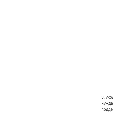
3. ух
нужда
подде