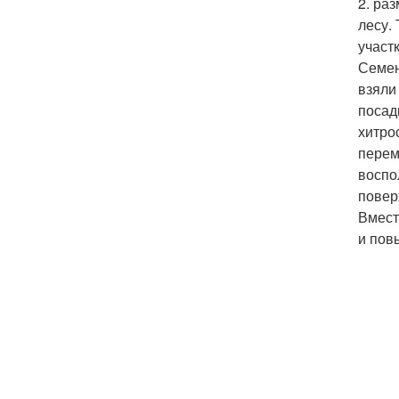
2. ра
лесу.
участ
Семен
взяли
посад
хитро
перем
воспо
повер
Вмест
и пов