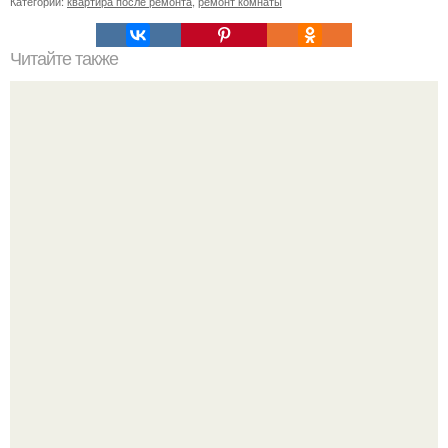
Категории:
квартира после ремонта
,
ремонт комнаты
Читайте также
Как сеять грибы.
Девушка пошла на свидание с парнем, который