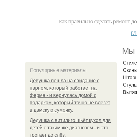
как правильно сделать ремонт до
г
Мы 
Стиле
Скинь
Популярные материалы
Штор
Девушка пошла на свидание с
Стуль
парнем, который работает на
Вытя
ферме - и вернулась домой с
подарком, который точно не влезет
в дамскую сумочку.
Дедушка с витилиго шьёт кукол для
детей с таким же диагнозом - и это
трогает до слёз.