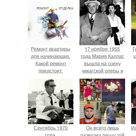
Ремонт квартиры
17 ноября 1955
Г
для начинающих.
года Мария Каллас
у
Какой ремонт
вышла на сцену
предстоит:
чикагской оперы и
косметический или
сорвала овации.
капитальный
Сентябрь 1970
Он всего лишь
Ис
года.
развозил пиццу той