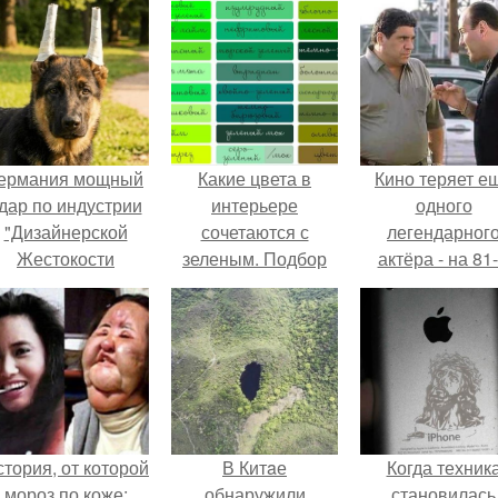
ермания мощный
Какие цвета в
Кино теряет е
дар по индустрии
интерьере
одного
"Дизайнерской
сочетаются с
легендарног
Жестокости
зеленым. Подбор
актёра - на 81
нанесла".
оттенка в
году жизни не с
зависимости от
Винсента пасто
стиля помещения
тория, от которой
В Китaе
Когда техник
мороз по коже:
обнаружили
становилась