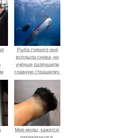
щё
Рыба судного дня
всплыла снова, но
о
учёные разрушили
-м
главную страшилку.
тало
ре.
а
Мир моды, кажется,
перевернулся.