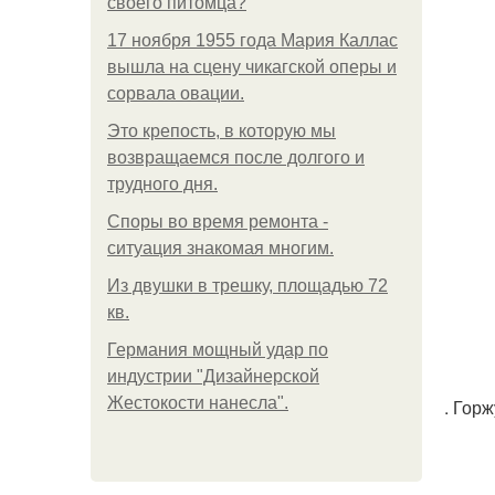
своего питомца?
17 ноября 1955 года Мария Каллас
вышла на сцену чикагской оперы и
сорвала овации.
Это крепость, в которую мы
возвращаемся после долгого и
трудного дня.
Споры во время ремонта -
ситуация знакомая многим.
Из двушки в трешку, площадью 72
кв.
Германия мощный удар по
индустрии "Дизайнерской
Жестокости нанесла".
. Горж