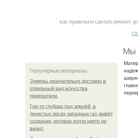
как правильно сделать ремонт до
г
Мы 
Матер
надеж
Популярные материалы
ширин
Зумеры окончательно доставку в
главн
отдельный вид искусства
перек
превратили.
Где-то глубоко под землёй, в
тенистых лесах западных гат, живёт
создание, которое почти никто не
видит.