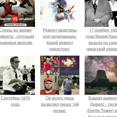
Споры во время
Ремонт квартиры
17 ноября 19
емонта - ситуация
для начинающих.
года Мария Кал
знакомая многим.
Какой ремонт
вышла на сце
предстоит:
чикагской опер
косметический или
сорвала оваци
капитальный
Сентябрь 1970
Он всего лишь
Башня дьявол
года.
развозил пиццу той
Девилс - тауэ
ночью.
(Devils Tower) 
башня дьявола