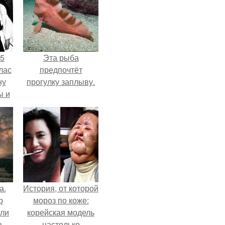
55
Эта рыба
лас
предпочтёт
ну
прогулку заплыву.
ы и
и.
а.
История, от которой
р
мороз по коже:
или
корейская модель
 -
настолько