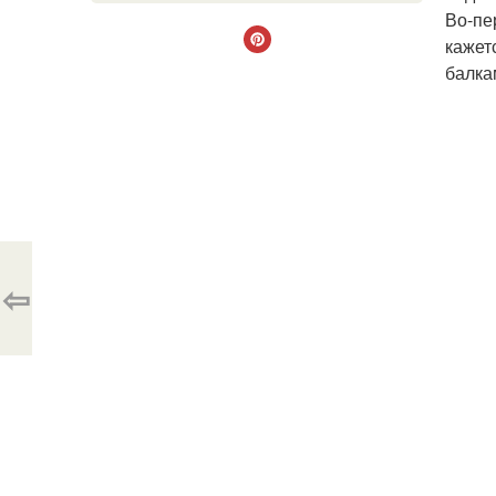
Во-пе
кажет
балка
⇦