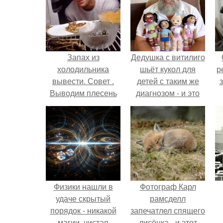
Запах из
Дедушка с витилиго
холодильника
шьёт кукол для
р
вывести. Совет .
детей с таким же
Выводим плесень
диагнозом - и это
— найти и
трогает до слёз.
обезвредить!
Физики нашли в
Фотограф Карл
удаче скрытый
рамсделл
порядок - никакой
запечатлел спящего
магии, чистая
лисёнка - и этот