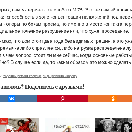
орых, сам материал - отсевоблок М 75. Это не самый прочн
ая способность в зоне концентрации напряжений под пере
ы - опоры по бокам проема, но именно в месте контакта пе
циальное точечное разрушение или, что хуже, проседание.
имаю, что дом стоит два года без видимых трещин, а это уже
еремычка либо справляется, либо нагрузка распределена лу
т в чем вопрос: стоит ли мне сейчас, когда основные работ
йно? В случае если да, то каким образом это можно сделать
и:
хороший ремонт квартир
,
виды ремонта квартир
авилось? Поделитесь с друзьями!