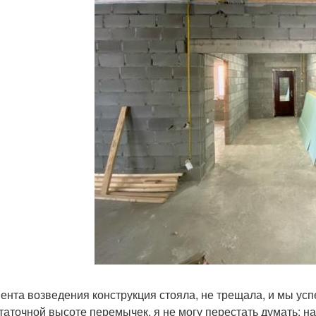
ента возведения конструкция стояла, не трещала, и мы успе
таточной высоте перемычек, я не могу перестать думать: н