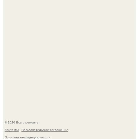
Вы когда-нибудь замечали, как после тяжелого дня
настроение поднимается от одного взгляда на своего
питомца?
Мир моды, кажется, перевернулся.
© 2026 Все о ремонте
Контакты
Пользовательское соглашение
Политика конфидециальности