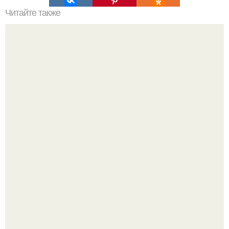
Читайте также
Петуния. 1. если всходы начинают излишне
вытягиваться, можно подсыпать смесь земли, песка и
древесного угля.