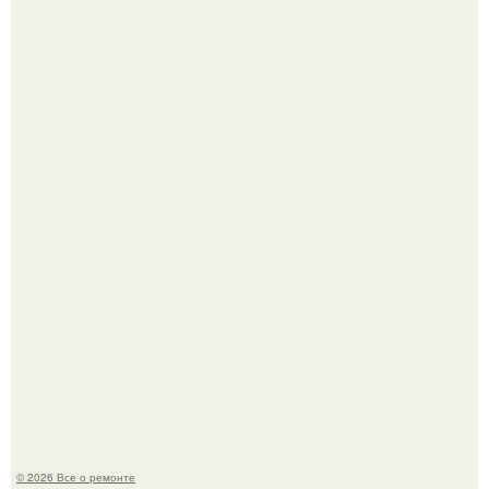
Бывают ошибки, которые обходятся в целое состояние.
История, от которой мороз по коже: корейская модель
настолько увлеклась пластикой, что вколола себе в лицо
кулинарное масло.
© 2026 Все о ремонте