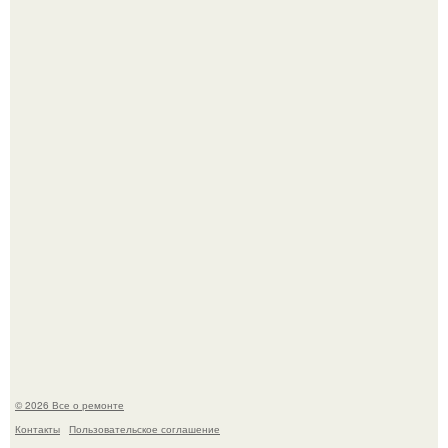
Рыба судного дня всплыла снова, но учёные разрушили
главную страшилку.
Бывают ошибки, которые обходятся в целое состояние.
© 2026 Все о ремонте
Контакты
Пользовательское соглашение