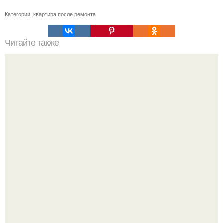
Категории:
квартира после ремонта
Читайте также
Чистка холодильника: проверенные способы удаления
неприятного запаха