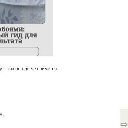
 - так оно легче снимется.
м.
⇨