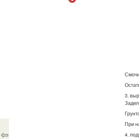
Смочи
Остат
3. вы
Задел
Грунт
При н
⇦
4. под