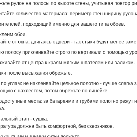
жьте рулон на полосы по высоте стены, учитывая повтор ри
итайте количество материала: периметр стен ширину рулон
ите клей, подходящий именно для вашего типа обоев.
 клеим обои.
айте от окна, двигаясь к двери - так стыки будут менее заме
ю полосу приклеивайте строго по вертикали с помощью уро
аживайте от центра к краям мягким шпателем или валиком.
ки после высыхания обрежьте.
 по углам: не наклеивайте цельное полотно - лучше слегка 
ющую с нахлёстом, потом обрежьте по линейке.
одоступные места: за батареями и трубами полотно режут на
ка.
нальный этап - сушка.
ратура должна быть комфортной, без сквозняков.
закрытыми минимум сутки держите.