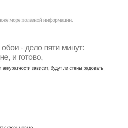
 также море полезной информации.
 обои - дело пяти минут:
е, и готово.
 аккуратности зависит, будут ли стены радовать
т сквозь новые.