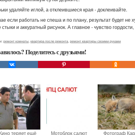
ьки удаляйте иглой, а отклеившиеся края - доклеивайте.
чае если работать не спеша и по плану, результат будет не
е стыки и аккуратный рисунок. А главное - чувство гордости,
и:
ремонт комнаты
,
квартира после ремонта
,
ремонт квартиры своими руками
авилось? Поделитесь с друзьями!
Кино теряет ещё
Мотоблок салют
Фотограф Кар