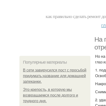
как правильно сделать ремонт до
г
На 
отр
Но на
глаз 
Популярные материалы
1. по
В сети завирусился пост с просьбой
Освоб
придумать название для домашней
запеканки.
Накро
Это крепость, в которую мы
Сними
возвращаемся после долгого и
2. уд
трудного дня.
Сними