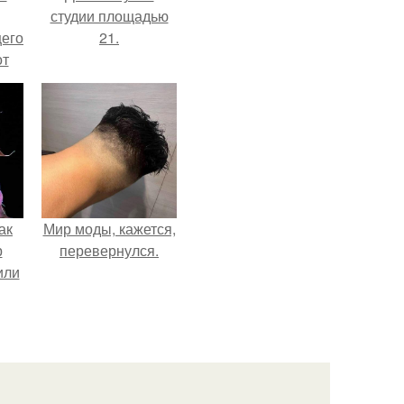
студии площадью
щего
21.
от
н
же
е
ак
Мир моды, кажется,
р
перевернулся.
или