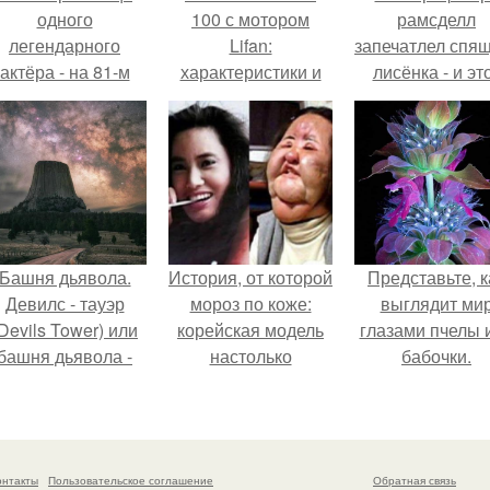
одного
100 с мотором
рамсделл
легендарного
Lifan:
запечатлел спя
актёра - на 81-м
характеристики и
лисёнка - и эт
оду жизни не стало
преимущества
кадр способе
инсента пасторе.
растопить да
самое сурово
сердце.
Башня дьявола.
История, от которой
Представьте, к
Девилс - тауэр
мороз по коже:
выглядит ми
Devils Tower) или
корейская модель
глазами пчелы 
башня дьявола -
настолько
бабочки.
монолит
увлеклась
вулканического
пластикой, что
происхождения
вколола себе в
ысотой 1558 м над
лицо кулинарное
онтакты
Пользовательское соглашение
Обратная связь
уровнем моря.
масло.