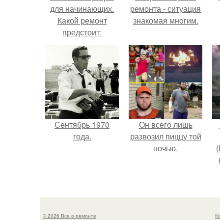
для начинающих.
ремонта - ситуация
Какой ремонт
знакомая многим.
предстоит:
косметический или
г
капитальный
В
Сентябрь 1970
Он всего лишь
года.
развозил пиццу той
ночью.
(
в
© 2026 Все о ремонте
К