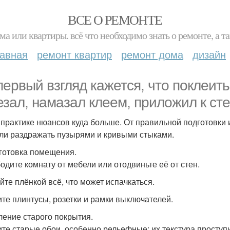
ВСЕ О РЕМОНТЕ
ма или квартиры. всё что необходимо знать о ремонте, а
лавная
ремонт квартир
ремонт дома
дизайн
первый взгляд кажется, что поклеить
езал, намазал клеем, приложил к стен
 практике нюансов куда больше. От правильной подготовки и
или раздражать пузырями и кривыми стыками.
дготовка помещения.
одите комнату от мебели или отодвиньте её от стен.
йте плёнкой всё, что может испачкаться.
те плинтусы, розетки и рамки выключателей.
аление старого покрытия.
те старые обои, особенно рельефные: их текстура проступи