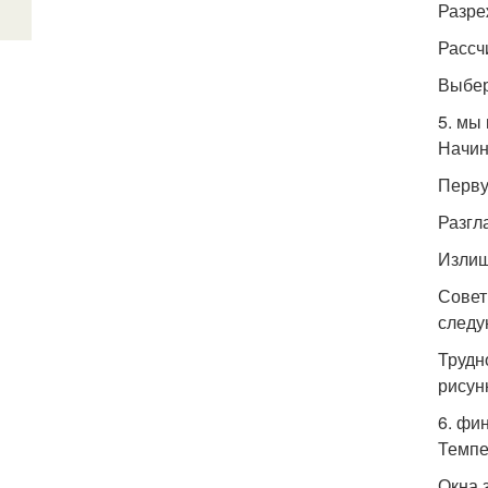
Разре
Рассч
Выбер
5. мы
Начин
Перву
Разгл
Излиш
Совет
следу
Трудн
рисун
6. фи
Темпе
Окна 