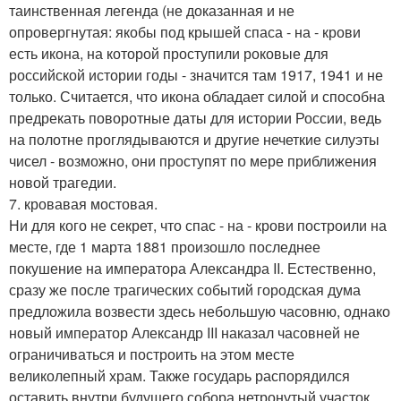
таинственная легенда (не доказанная и не
опровергнутая: якобы под крышей спаса - на - крови
есть икона, на которой проступили роковые для
российской истории годы - значится там 1917, 1941 и не
только. Считается, что икона обладает силой и способна
предрекать поворотные даты для истории России, ведь
на полотне проглядываются и другие нечеткие силуэты
чисел - возможно, они проступят по мере приближения
новой трагедии.
7. кровавая мостовая.
Ни для кого не секрет, что спас - на - крови построили на
месте, где 1 марта 1881 произошло последнее
покушение на императора Александра II. Естественно,
сразу же после трагических событий городская дума
предложила возвести здесь небольшую часовню, однако
новый император Александр III наказал часовней не
ограничиваться и построить на этом месте
великолепный храм. Также государь распорядился
оставить внутри будущего собора нетронутый участок