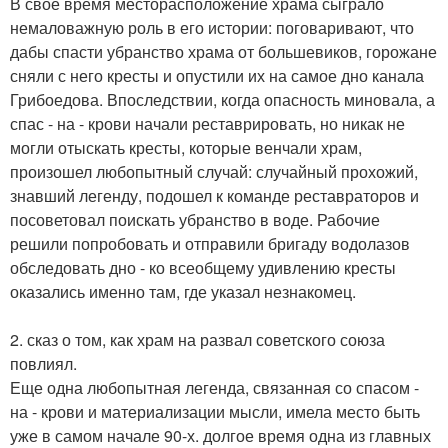
В свое время месторасположение храма сыграло
немаловажную роль в его истории: поговаривают, что
дабы спасти убранство храма от большевиков, горожане
сняли с него кресты и опустили их на самое дно канала
Грибоедова. Впоследствии, когда опасность миновала, а
спас - на - крови начали реставрировать, но никак не
могли отыскать кресты, которые венчали храм,
произошел любопытный случай: случайный прохожий,
знавший легенду, подошел к команде реставраторов и
посоветовал поискать убранство в воде. Рабочие
решили попробовать и отправили бригаду водолазов
обследовать дно - ко всеобщему удивлению кресты
оказались именно там, где указал незнакомец.
2. сказ о том, как храм на развал советского союза
повлиял.
Еще одна любопытная легенда, связанная со спасом -
на - крови и материализации мысли, имела место быть
уже в самом начале 90-х. долгое время одна из главных