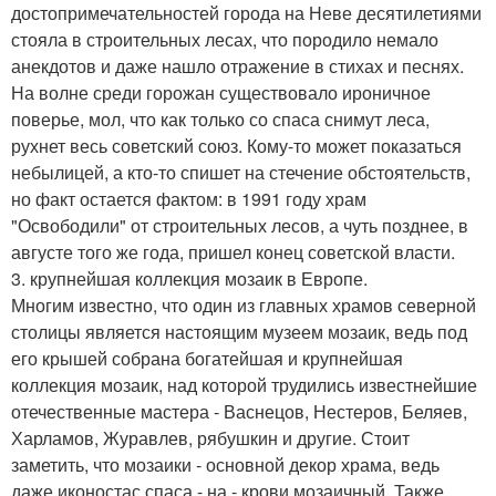
достопримечательностей города на Неве десятилетиями
стояла в строительных лесах, что породило немало
анекдотов и даже нашло отражение в стихах и песнях.
На волне среди горожан существовало ироничное
поверье, мол, что как только со спаса снимут леса,
рухнет весь советский союз. Кому-то может показаться
небылицей, а кто-то спишет на стечение обстоятельств,
но факт остается фактом: в 1991 году храм
"Освободили" от строительных лесов, а чуть позднее, в
августе того же года, пришел конец советской власти.
3. крупнейшая коллекция мозаик в Европе.
Многим известно, что один из главных храмов северной
столицы является настоящим музеем мозаик, ведь под
его крышей собрана богатейшая и крупнейшая
коллекция мозаик, над которой трудились известнейшие
отечественные мастера - Васнецов, Нестеров, Беляев,
Харламов, Журавлев, рябушкин и другие. Стоит
заметить, что мозаики - основной декор храма, ведь
даже иконостас спаса - на - крови мозаичный. Также