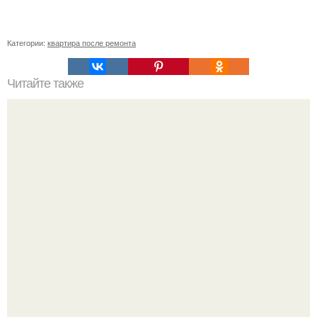
Категории:
квартира после ремонта
Читайте также
Как спасти дачный участок от муравьиного нашествия.