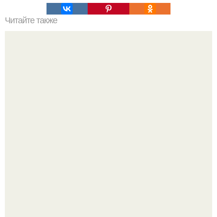
Читайте также
Как сделать светящаяся жидкость своими руками.
Дедушка с витилиго шьёт кукол для детей с таким же
диагнозом - и это трогает до слёз.