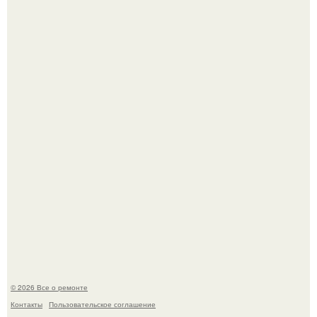
Бывают ошибки, которые обходятся в целое состояние.
Башня дьявола. Девилс - тауэр (Devils Tower) или башня
дьявола - монолит вулканического происхождения
высотой 1558 м над уровнем моря.
© 2026 Все о ремонте
Контакты
Пользовательское соглашение