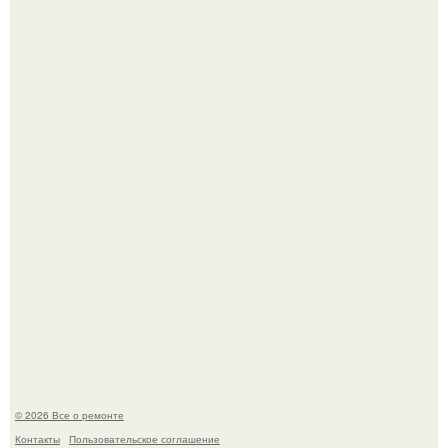
В мексиканской тюрьме сьюдад-хуареса во время рейда
обнаружили необычного узника - лысого сфинкса с
татуировками.
Представьте: больше десяти лет жизни - с хроническими
болячками.
© 2026 Все о ремонте
Контакты
Пользовательское соглашение