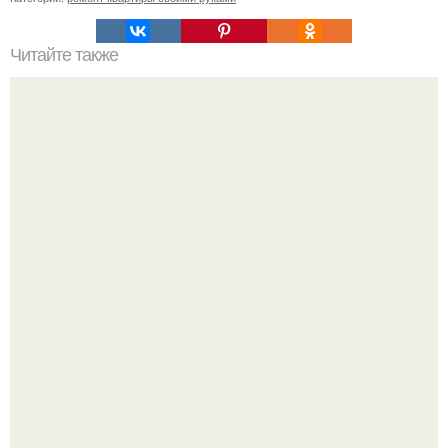
Читайте также
Пошаговая инструкция кладки барбекю из кирпича.
Девушка пошла на свидание с парнем, который