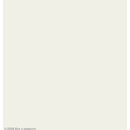
Бывают ошибки, которые обходятся в целое состояние.
Представьте, как выглядит мир глазами пчелы или
бабочки.
© 2026 Все о ремонте