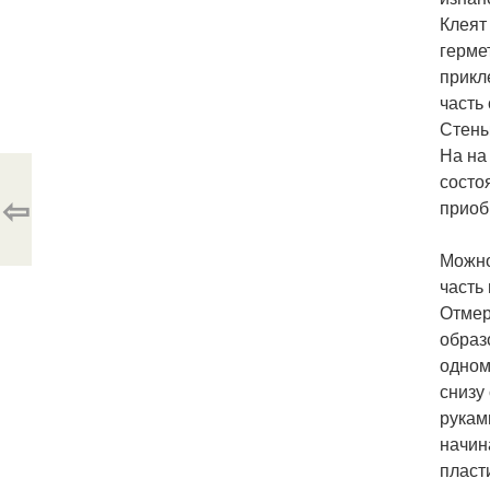
Клеят
герме
прикл
часть
Стены
На на
состо
⇦
приоб
Можно
часть
Отмер
образ
одном
снизу
рукам
начин
пласт