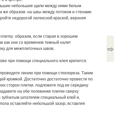
ебольшие небольшие щели между ними белым
м же образом. на швы между потоком и стенами
кройте недорогой латексной краской, верхняя
плитку. образом, если старая в хорошем
ак как они со временем темный налет
⇨
ирку для межплиточных швов.
ове при помощи специального клея крепится.
и проведите линию при помощи стеклореза. Таким
щей кромкой. Достаточно достаточно провести по
еих сторон плитки. подложите под ее середину
надавите на обе половинке плитки сверху
ся зубчатым шпателем специальный клей и,
пола оставляйте небольшой зазор, вставляя