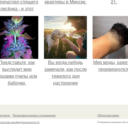
апечатлел спящего
квартиры в Минске.
21.
лисёнка - и этот
кадр способен
растопить даже
самое суровое
сердце.
Представьте, как
Вы когда-нибудь
Мир моды, кажет
выглядит мир
замечали, как после
перевернулся
лазами пчелы или
тяжелого дня
бабочки.
настроение
поднимается от
одного взгляда на
своего питомца?
онтакты
Пользовательское соглашение
Обратная связь
олитика конфидециальности
Копирование разрешено при у