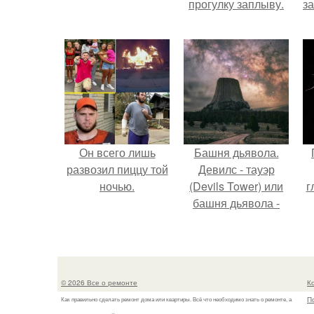
прогулку заплыву.
з
Он всего лишь
Башня дьявола.
развозил пиццу той
Девилс - тауэр
ночью.
(Devils Tower) или
г
башня дьявола -
монолит
вулканического
происхождения
высотой 1558 м над
© 2026 Все о ремонте
К
уровнем моря.
П
Как правильно сделать ремонт дома или квартиры. Всё что необходимо знать о ремонте, а