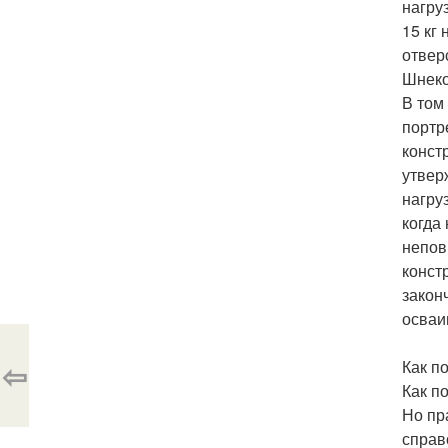
нагру
15 кг
отвер
Шнеко
В том
портр
конст
утвер
нагру
когда
непов
конст
закон
осваи
⇦
Как п
Как п
Но пр
справ