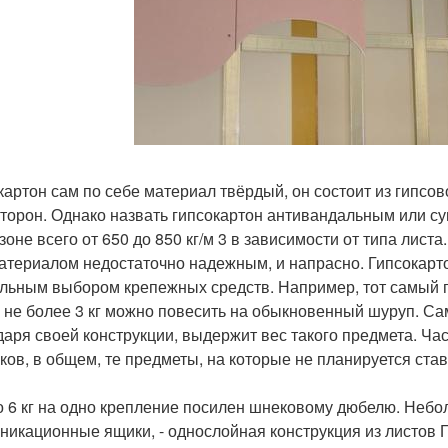
картон сам по себе материал твёрдый, он состоит из гипсов
сторон. Однако назвать гипсокартон антивандальным или с
зоне всего от 650 до 850 кг/м 3 в зависимости от типа лист
атериалом недостаточно надежным, и напрасно. Гипсокартон
льным выбором крепежных средств. Например, тот самый по
 не более 3 кг можно повесить на обыкновенный шуруп. Сам
даря своей конструкции, выдержит вес такого предмета. Час
ков, в общем, те предметы, на которые не планируется став
о 6 кг на одно крепление посилен шнековому дюбелю. Небол
никационные ящики, - однослойная конструкция из листов 