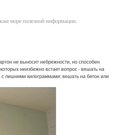
 также море полезной информации.
артон не выносит небрежности, но способен
которых неизбежно встает вопрос - вешать на
ь с лишними килограммами: вешать на бетон или