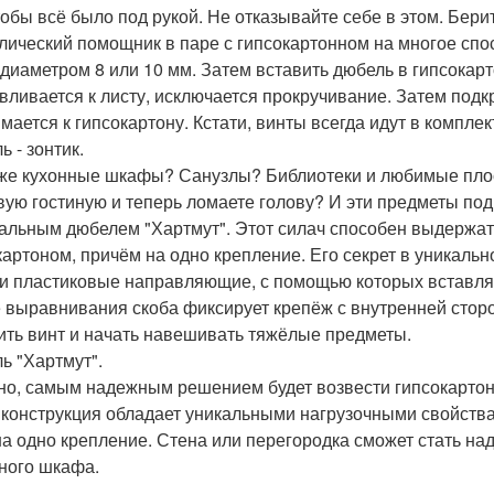
чтобы всё было под рукой. Не отказывайте себе в этом. Берит
лический помощник в паре с гипсокартонном на многое спо
 диаметром 8 или 10 мм. Затем вставить дюбель в гипсокарт
вливается к листу, исключается прокручивание. Затем подк
мается к гипсокартону. Кстати, винты всегда идут в комплек
 - зонтик.
 же кухонные шкафы? Санузлы? Библиотеки и любимые пло
вую гостиную и теперь ломаете голову? И эти предметы по
альным дюбелем "Хартмут". Этот силач способен выдержать
картоном, причём на одно крепление. Его секрет в уникаль
 и пластиковые направляющие, с помощью которых вставля
 выравнивания скоба фиксирует крепёж с внутренней сторо
ить винт и начать навешивать тяжёлые предметы.
ь "Хартмут".
но, самым надежным решением будет возвести гипсокартон
 конструкция обладает уникальными нагрузочными свойств
на одно крепление. Стена или перегородка сможет стать на
ного шкафа.