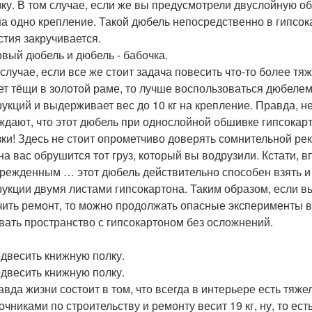
зку. В том случае, если же вы предусмотрели двуслойную об
 на одно крепление. Такой дюбель непосредственно в гипсо
стия закручивается.
вый дюбель и дюбель - бабочка.
 случае, если все же стоит задача повесить что-то более т
ет тёщи в золотой раме, то лучше воспользоваться дюбелем
рукций и выдерживает вес до 10 кг на крепление. Правда, 
ждают, что этот дюбель при однослойной обшивке гипсокарт
зки! Здесь не стоит опрометчиво доверять сомнительной рек
 на вас обрушится тот груз, который вы водрузили. Кстати, 
режденным … этот дюбель действительно способен взять и 
рукции двумя листами гипсокартона. Таким образом, если в
чить ремонт, то можно продолжать опасные эксперименты в
вать пространство с гипсокартоном без осложнений.
одвесить книжную полку.
одвесить книжную полку.
авда жизни состоит в том, что всегда в интерьере есть тя
очниками по строительству и ремонту весит 19 кг, ну, то ест