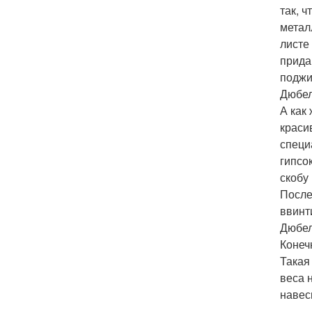
так, 
метал
листе
прида
поджи
Дюбель
А как
краси
специ
гипсо
скобу
После
ввинт
Дюбел
Конеч
Такая
веса 
навес