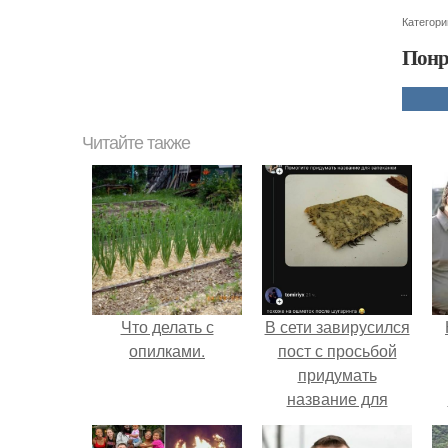
Категори
Понр
Читайте также
Что делать с
В сети завирусился
опилками.
пост с просьбой
придумать
название для
домашней
г
запеканки.
В