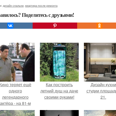
и:
дизайн спальни
,
квартира после ремонта
авилось? Поделитесь с друзьями!
Кино теряет ещё
Как построить
Дизайн кухн
одного
летний душ на даче
студии площад
легендарного
своими руками!
21.
актёра - на 81-м
оду жизни не стало
инсента пасторе.