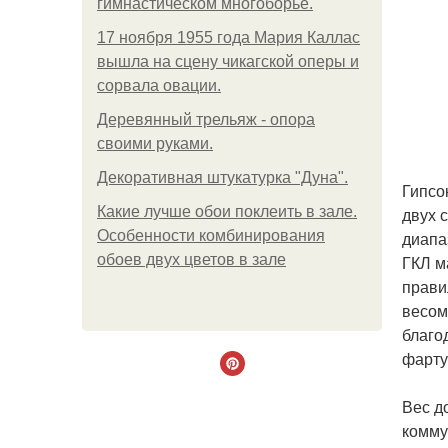
гимнастическом многоборье.
17 ноября 1955 года Мария Каллас
вышла на сцену чикагской оперы и
сорвала овации.
Деревянный трельяж - опора
своими руками.
Декоративная штукатурка "Дуна".
Гипсо
Какие лучше обои поклеить в зале.
двух 
Особенности комбинирования
диапа
обоев двух цветов в зале
ГКЛ м
прави
весом
благо
фарту
Вес д
комму