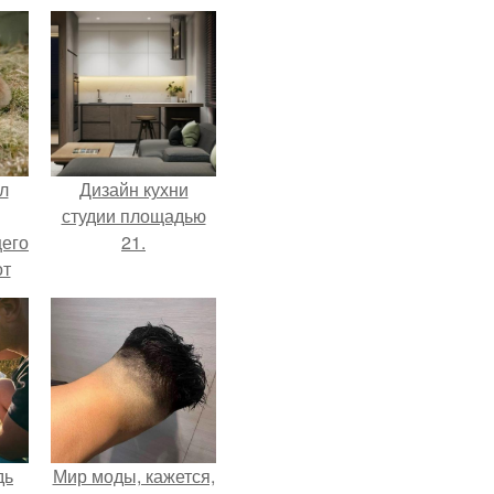
л
Дизайн кухни
студии площадью
щего
21.
от
н
же
е
дь
Мир моды, кажется,