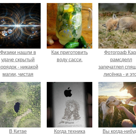
Физики нашли в
Как приготовить
Фотограф Кар
удаче скрытый
воду сасси.
рамсделл
порядок - никакой
запечатлел спя
магии, чистая
лисёнка - и эт
квантовая
кадр способе
механика.
растопить да
самое сурово
сердце.
В Китaе
Когда техника
Вы когда-нибу