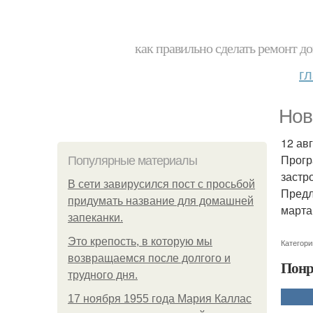
как правильно сделать ремонт до
г
Нов
12 ав
Прогр
Популярные материалы
застр
В сети завирусился пост с просьбой
Предл
придумать название для домашней
марта
запеканки.
Это крепость, в которую мы
Категори
возвращаемся после долгого и
Понр
трудного дня.
17 ноября 1955 года Мария Каллас