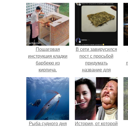
Пошаговая
В сети завирусился
инструкция кладки
пост с просьбой
барбекю из
придумать
кирпича.
название для
домашней
запеканки.
Рыба судного дня
История, от которой