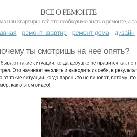
ВСЕ О РЕМОНТЕ
ма или квартиры. всё что необходимо знать о ремонте, а
лавная
ремонт квартир
ремонт дома
дизайн
почему ты смотришь на нее опять?
 бывают такие ситуации, когда девушке не нравится как не т
трел. Это начинает ее злить и выводить из себя, в результ
ют такие ситуации, когда парень то не виноват, потому что 
мер, как в этом видео!