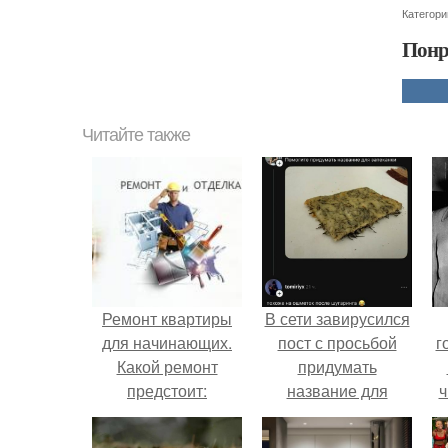
Категори
Понр
Читайте также
Ремонт квартиры
В сети завирусился
для начинающих.
пост с просьбой
г
Какой ремонт
придумать
предстоит:
название для
ч
косметический или
домашней
капитальный
запеканки.