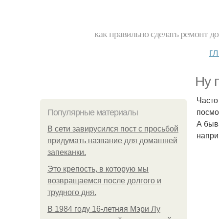
как правильно сделать ремонт до
г
Ну 
Часто
посмо
Популярные материалы
А быва
В сети завирусился пост с просьбой
напри
придумать название для домашней
запеканки.
Это крепость, в которую мы
возвращаемся после долгого и
трудного дня.
В 1984 году 16-летняя Мэри Лу