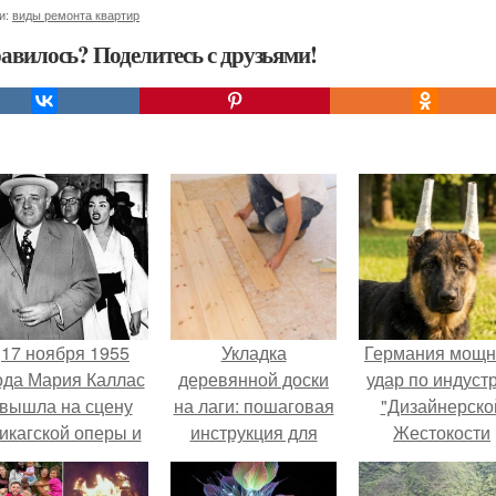
и:
виды ремонта квартир
авилось? Поделитесь с друзьями!
17 ноября 1955
Укладка
Германия мощ
ода Мария Каллас
деревянной доски
удар по индуст
вышла на сцену
на лаги: пошаговая
"Дизайнерско
икагской оперы и
инструкция для
Жестокости
сорвала овации.
начинающих
нанесла".