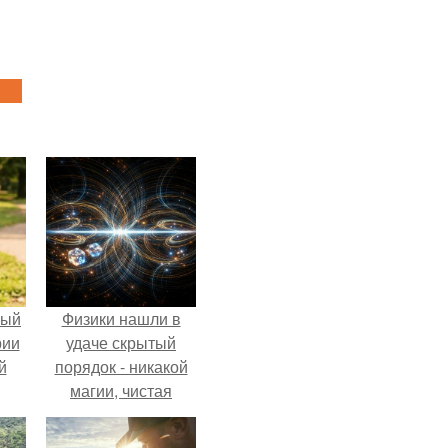
ный
Физики нашли в
рии
удаче скрытый
й
порядок - никакой
магии, чистая
квантовая
механика.