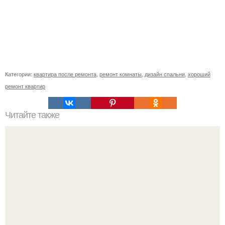
Категории:
квартира после ремонта
,
ремонт комнаты
,
дизайн спальни
,
хороший
ремонт квартир
Читайте также
Как избавится от плесени навсегда?