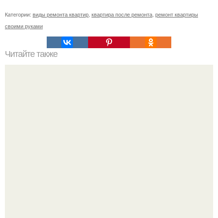
Категории:
виды ремонта квартир
,
квартира после ремонта
,
ремонт квартиры
своими руками
Читайте также
Начали ремонт в квартире с ванной и туалета, фото до и
после.