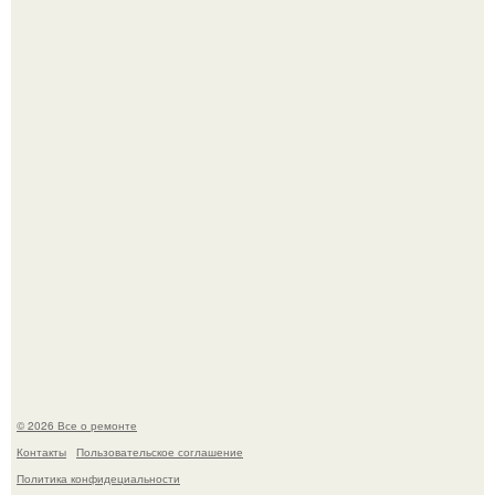
Башня дьявола. Девилс - тауэр (Devils Tower) или башня
дьявола - монолит вулканического происхождения
высотой 1558 м над уровнем моря.
История, от которой мороз по коже: корейская модель
настолько увлеклась пластикой, что вколола себе в лицо
кулинарное масло.
© 2026 Все о ремонте
Контакты
Пользовательское соглашение
Политика конфидециальности