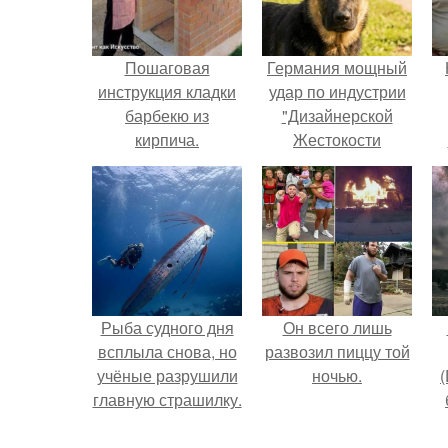
Пошаговая
Германия мощный
инструкция кладки
удар по индустрии
барбекю из
"Дизайнерской
кирпича.
Жестокости
нанесла".
г
В
Рыба судного дня
Он всего лишь
всплыла снова, но
развозил пиццу той
учёные разрушили
ночью.
(
главную страшилку.