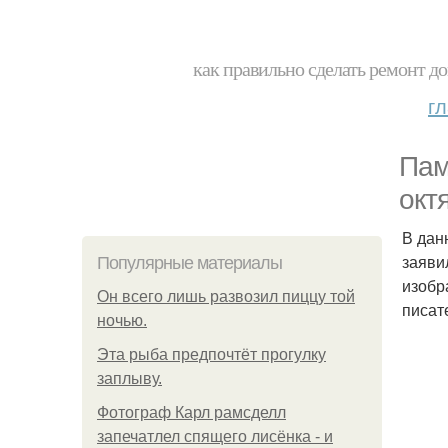
как правильно сделать ремонт до
г
Пам
окт
В дан
заяви
Популярные материалы
изобр
Он всего лишь развозил пиццу той
писате
ночью.
Эта рыба предпочтёт прогулку
заплыву.
Фотограф Карл рамсделл
запечатлел спящего лисёнка - и