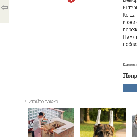
⇦
интер
Когда
и они
переж
Памят
побли
Категори
Понр
Читайте также