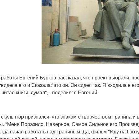
 работы Евгений Бурков рассказал, что проект выбрали, по
видела его и Сказала:"это он. Он сидел так. Я входила в его
 читал книги, думал", - поделился Евгений.
 скульптор признался, что знаком с творчеством Гранина и
ы. "Меня Поразило, Наверное, Самое Сильное его Произвед
когда начал работать над Граниным. Да, фильм "Иду на Грозу
иальной доской, начал интересоваться автором. Блокадная 