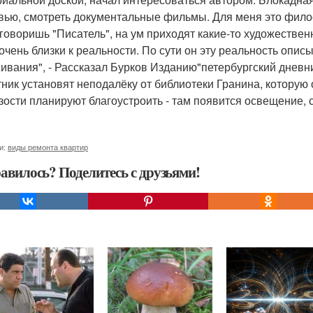
вью, смотреть документальные фильмы. Для меня это филос
 говоришь "Писатель", на ум приходят какие-то художестве
 очень близки к реальности. По сути он эту реальность описы
ивания", - Рассказал Бурков Изданию"петербургский дневни
ник установят неподалёку от библиотеки Гранина, которую 
зости планируют благоустроить - там появится освещение, 
и:
виды ремонта квартир
авилось? Поделитесь с друзьями!