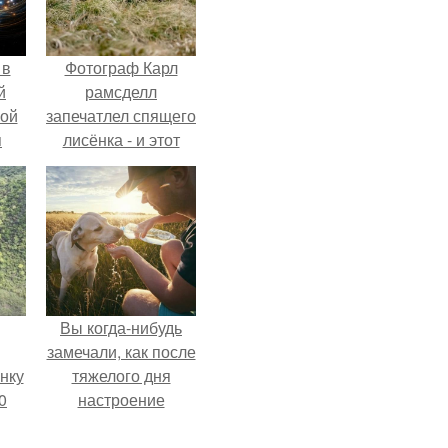
 в
Фотограф Карл
й
рамсделл
кой
запечатлел спящего
я
лисёнка - и этот
кадр способен
растопить даже
самое суровое
сердце.
Вы когда-нибудь
замечали, как после
нку
тяжелого дня
0
настроение
поднимается от
м
одного взгляда на