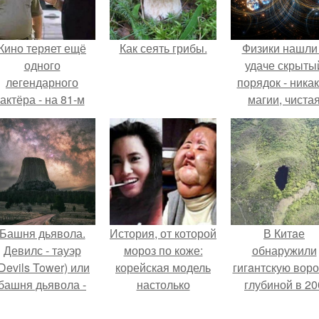
Кино теряет ещё
Как сеять грибы.
Физики нашли
одного
удаче скрыты
легендарного
порядок - ника
актёра - на 81-м
магии, чиста
оду жизни не стало
квантовая
инсента пасторе.
механика.
Башня дьявола.
История, от которой
В Китaе
Девилс - тауэр
мороз по коже:
обнаружили
Devils Tower) или
корейская модель
гигaнтскую воро
башня дьявола -
настолько
глубиной в 20
монолит
увлеклась
метров с
вулканического
пластикой, что
первобытны