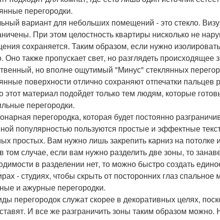
янные перегородки.
ьный вариант для небольших помещений - это стекло. Визуа
аничены. При этом целостность квартиры нисколько не нару
ения сохраняется. Таким образом, если нужно изолировать
о. Оно также пропускает свет, но разглядеть происходящее 
твенный, но вполне ощутимый "Минус" стеклянных перегород
янные поверхности отлично сохраняют отпечатки пальцев ру
то этот материал подойдет только тем людям, которые готов
ильные перегородки.
онарная перегородка, которая будет постоянно разграничив
ной популярностью пользуются простые и эффектные текст
мых простых. Вам нужно лишь закрепить карниз на потолке 
в том случае, если вам нужно разделить две зоны, то занав
одимости в разделении нет, то можно быстро создать единое
ирах - студиях, чтобы скрыть от посторонних глаз спальное 
ные и ажурные перегородки.
иды перегородок служат скорее в декоративных целях, поско
ставят. И все же разграничить зоны таким образом можно. 