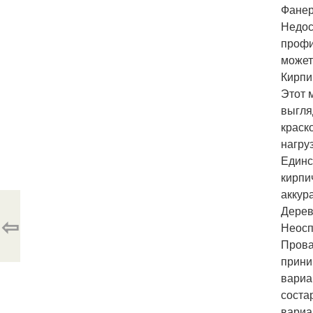
Фанер
Недос
профи
может
Кирпи
Этот 
выгля
краск
нагруз
Единс
кирпи
аккур
Дерев
⇦
Неосп
Прова
прини
вариа
соста
вариа