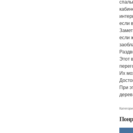
спаль
кабин
интер
если 
Замет
если 
заобл
Раздв
Этот 
перег
Их мо
Досто
При э
дерев
Категори
Понр