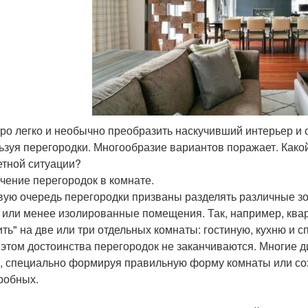
тро легко и необычно преобразить наскучивший интерьер и
ьзуя перегородки. Многообразие вариантов поражает. Како
етной ситуации?
чение перегородок в комнате.
вую очередь перегородки призваны разделять различные з
 или менее изолированные помещения. Так, например, ква
ить" на две или три отдельных комнаты: гостиную, кухню и с
 этом достоинства перегородок не заканчиваются. Многие д
, специально формируя правильную форму комнаты или с
робных.