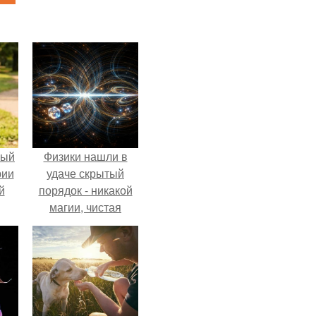
ный
Физики нашли в
рии
удаче скрытый
й
порядок - никакой
магии, чистая
квантовая
механика.