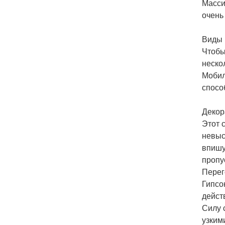
Масси
очень
Виды 
Чтобы
неско
Мобил
спосо
Декор
Этот 
невыс
впишу
пропу
Перег
Гипсо
дейст
Силу 
узким