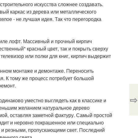
троительного искусства сложнее создавать.
овый каркас из дерева или металлического
елое - не лучшая идея. Так что перегородка
иле лофт. Массивный и прочный кирпич
ественный" красный цвет, так и покрыть сверху
телевизор или полки для книг, кирпич выдержит
енном монтаже и демонтаже. Переносить
ая. К тому же процесс потребует большой
ремонт.
⇨
одинаково уместно выглядеть как в классике и
 меньшим желанием натуральное дерево
мой, оставляя заметной фактуру. Самый простой
лядит и неровно покрашенное или специально
к и резными, пропускающими свет. Последний
венного света.