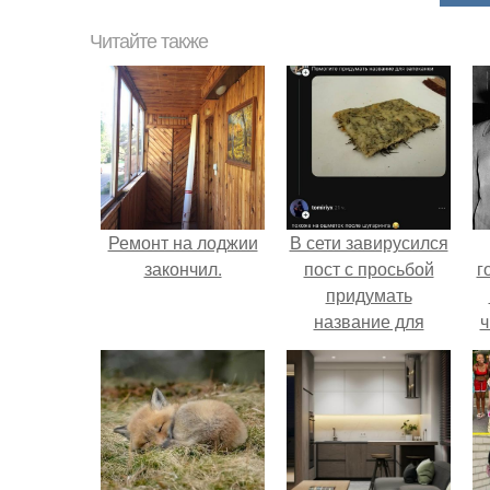
Читайте также
Ремонт на лоджии
В сети завирусился
закончил.
пост с просьбой
г
придумать
название для
ч
домашней
запеканки.