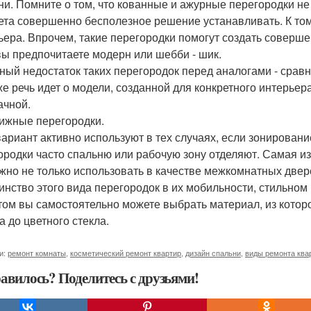
ни. Помните о том, что кованные и ажурные перегородки не 
ета совершенно бесполезное решение устанавливать. К том
ьера. Впрочем, такие перегородки помогут создать соверш
вы предпочитаете модерн или шебби - шик.
ный недостаток таких перегородок перед аналогами - сравн
же речь идет о модели, созданной для конкретного интерьер
ачной.
ижные перегородки.
вариант активно используют в тех случаях, если зонирован
ородки часто спальню или рабочую зону отделяют. Самая изв
жно не только использовать в качестве межкомнатных двере
инство этого вида перегородок в их мобильности, стильном
том вы самостоятельно можете выбрать материал, из которо
а до цветного стекла.
и:
ремонт комнаты
,
косметический ремонт квартир
,
дизайн спальни
,
виды ремонта ква
авилось? Поделитесь с друзьями!