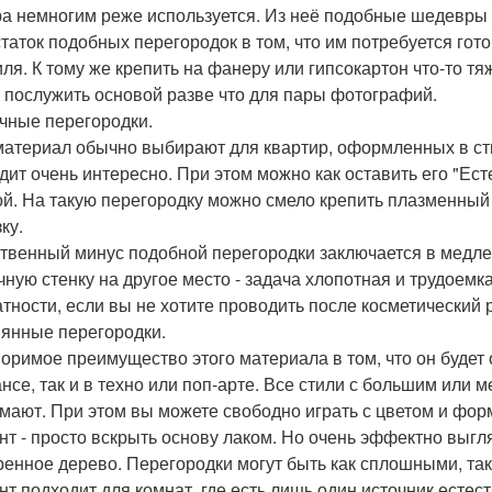
а немногим реже используется. Из неё подобные шедевры с
таток подобных перегородок в том, что им потребуется гот
ля. К тому же крепить на фанеру или гипсокартон что-то тяж
 послужить основой разве что для пары фотографий.
чные перегородки.
материал обычно выбирают для квартир, оформленных в ст
дит очень интересно. При этом можно как оставить его "Ест
ой. На такую перегородку можно смело крепить плазменный 
ку.
твенный минус подобной перегородки заключается в медл
чную стенку на другое место - задача хлопотная и трудоемк
атности, если вы не хотите проводить после косметический 
янные перегородки.
оримое преимущество этого материала в том, что он будет 
нсе, так и в техно или поп-арте. Все стили с большим или
мают. При этом вы можете свободно играть с цветом и фор
нт - просто вскрыть основу лаком. Но очень эффектно выг
ренное дерево. Перегородки могут быть как сплошными, та
нт подходит для комнат, где есть лишь один источник естест