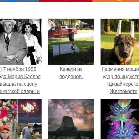
17 ноября 1955
Качели из
Германия мощ
ода Мария Каллас
поддонов.
удар по индуст
вышла на сцену
"Дизайнерско
икагской оперы и
Жестокости
сорвала овации.
нанесла".