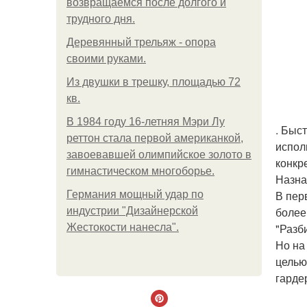
возвращаемся после долгого и
трудного дня.
Деревянный трельяж - опора
своими руками.
Из двушки в трешку, площадью 72
кв.
В 1984 году 16-летняя Мэри Лу
. Быс
реттон стала первой американкой,
испол
завоевавшей олимпийское золото в
конкр
гимнастическом многоборье.
Назна
В пер
Германия мощный удар по
более
индустрии "Дизайнерской
"Разб
Жестокости нанесла".
Но на
целью
гарде