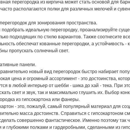
вная перегородка из кирпича может стать основой для барно
 часто располагаются полки для различных мелочей и сувен
перегородок для зонирования пространства.
 подобрать идеальную перегородку, проанализируйте сущ
лько подходящих по стилю вариантов. Также соотнесите в
ьность обеспечат кованные перегородки, а устойчивость - к
бны пропускать солнечный свет.
ативные панели.
сравнительно новый вид перегородок быстро набирает попу
окая цена и огромный ассортимент - это достоинства, кото
тся в любой интерьер от шебби - шика до хай - тека. При э
скать свет и звук, так и максимально глушить их. Выбор кон
ородка из гипсокартона или фанеры.
картон - это, пожалуй, самый популярный материал для соз
вительно масса достоинств. Справиться с гипсокартоном см
сделать совершенно фантастическое. Именно поэтому так 
и и глубокими полками и гардеробными, сделанными из гип