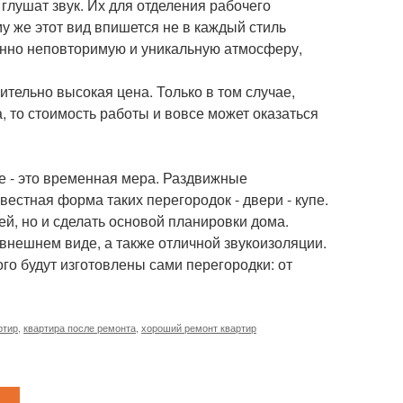
глушат звук. Их для отделения рабочего
у же этот вид впишется не в каждый стиль
енно неповторимую и уникальную атмосферу,
ительно высокая цена. Только в том случае,
а, то стоимость работы и вовсе может оказаться
ие - это временная мера. Раздвижные
естная форма таких перегородок - двери - купе.
й, но и сделать основой планировки дома.
 внешнем виде, а также отличной звукоизоляции.
го будут изготовлены сами перегородки: от
ртир
,
квартира после ремонта
,
хороший ремонт квартир