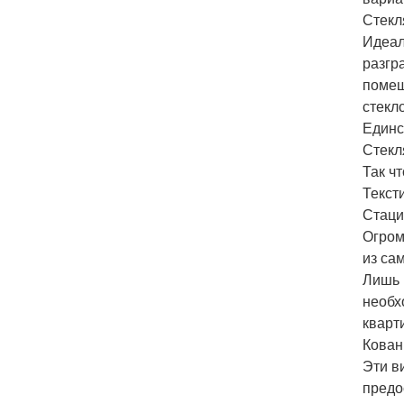
Стекл
Идеал
разгр
помещ
стекл
Единс
Стекл
Так ч
Текст
Стаци
Огром
из са
Лишь 
необх
кварт
Кован
Эти в
предо