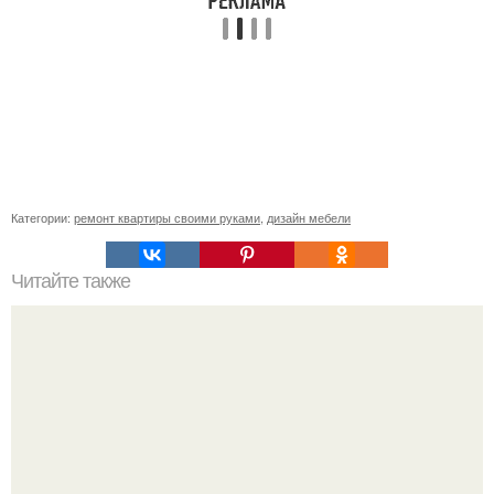
Категории:
ремонт квартиры своими руками
,
дизайн мебели
Читайте также
Как подобрать "Ключи" к клематису.