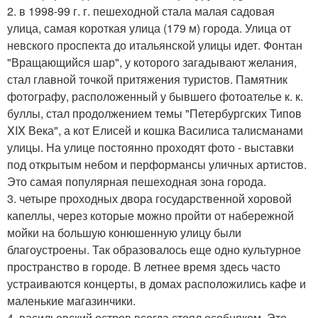
2. в 1998-99 г. г. пешеходной стала малая садовая
улица, самая короткая улица (179 м) города. Улица от
невского проспекта до итальянской улицы идет. Фонтан
"Вращающийся шар", у которого загадывают желания,
стал главной точкой притяжения туристов. Памятник
фотографу, расположенный у бывшего фотоателье к. к.
буллы, стал продолжением темы "Петербургских Типов
XIX Века", а кот Елисей и кошка Василиса талисманами
улицы. На улице постоянно проходят фото - выставки
под открытым небом и перформансы уличных артистов.
Это самая популярная пешеходная зона города.
3. четыре проходных двора государственной хоровой
капеллы, через которые можно пройти от набережной
мойки на большую конюшенную улицу были
благоустроены. Так образовалось еще одно культурное
пространство в городе. В летнее время здесь часто
устраиваются концерты, в домах расположились кафе и
маленькие магазинчики.
4. васильевский остров всегда стоял особняком. Это