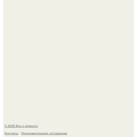
Башня дьявола. Девилс - тауэр (Devils Tower) или башня
дьявола - монолит вулканического происхождения
высотой 1558 м над уровнем моря.
История, от которой мороз по коже: корейская модель
настолько увлеклась пластикой, что вколола себе в лицо
кулинарное масло.
© 2026 Все о ремонте
Контакты
Пользовательское соглашение