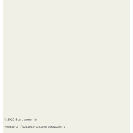
Башня дьявола. Девилс - тауэр (Devils Tower) или башня
дьявола - монолит вулканического происхождения
высотой 1558 м над уровнем моря.
История, от которой мороз по коже: корейская модель
настолько увлеклась пластикой, что вколола себе в лицо
кулинарное масло.
© 2026 Все о ремонте
Контакты
Пользовательское соглашение