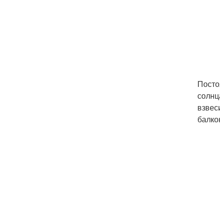
Посто
солнц
взвес
балко