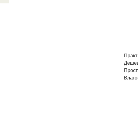
Практ
Дешев
Прост
Влаго