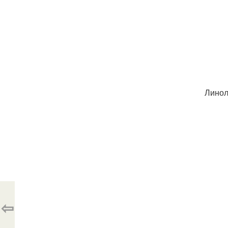
Линол
⇦