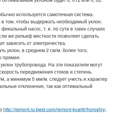
обычно используется самотечная система.
ь в том, чтобы выдержать необходимый уклон.
екальный насос, т. е. по сути в таких случаях
сли же рельеф местности позволяет сделать
ет зависеть от электричества.
 уклон, в среднем 2 см/м. более того,
о прямее.
клон трубопровода. На эти показатели могут
 скорость передвижения стоков и степень
м, а минимум 5 мм/м. следует учесть и характер
сильные отклонения, так как оптимальный
ир
http://remont.ru-best.com/remont-kvartir/horoshiy-