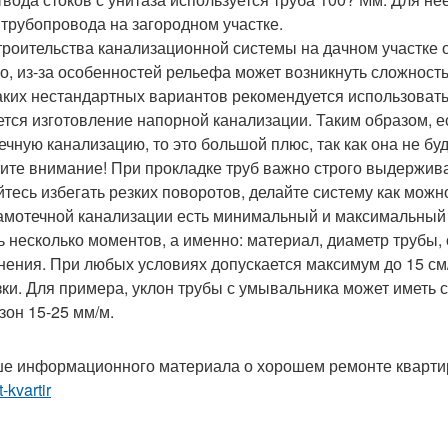
 трубопровода на загородном участке.
троительства канализационной системы на дачном участке 
о, из-за особенностей рельефа может возникнуть сложност
аких нестандартных вариантов рекомендуется использовать ф
ется изготовление напорной канализации. Таким образом, е
ечную канализацию, то это большой плюс, так как она не буд
ите внимание! При прокладке труб важно строго выдерживать
йтесь избегать резких поворотов, делайте систему как можн
амотечной канализации есть минимальный и максимальный у
ь несколько моментов, а именно: материал, диаметр трубы,
нения. При любых условиях допускается максимум до 15 см/
зки. Для примера, уклон трубы с умывальника может иметь 
зон 15-25 мм/м.
е информационного материала о хорошем ремонте кварт
-kvartir