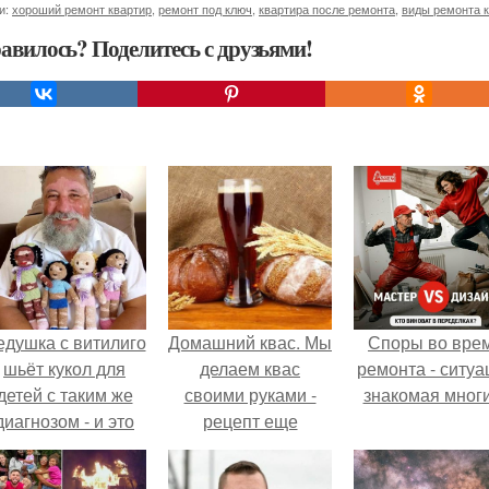
и:
хороший ремонт квартир
,
ремонт под ключ
,
квартира после ремонта
,
виды ремонта 
авилось? Поделитесь с друзьями!
едушка с витилиго
Домашний квас. Мы
Споры во вре
шьёт кукол для
делаем квас
ремонта - ситуа
детей с таким же
своими руками -
знакомая мног
диагнозом - и это
рецепт еще
трогает до слёз.
"Советский" -
проверенный.