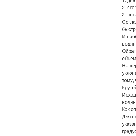
2. ско
3. по
Согла
быстр
И нао
водян
Обрат
объем
На пе
уклон
тому,
Круто
Исход
водян
Как о
Для н
указа
граду