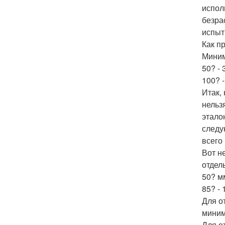
испол
безра
испыт
Как п
Миним
50? - 
100? -
Итак,
нельз
этало
следу
всего
Вот н
отдел
50? м
85? - 
Для о
миним
Для о