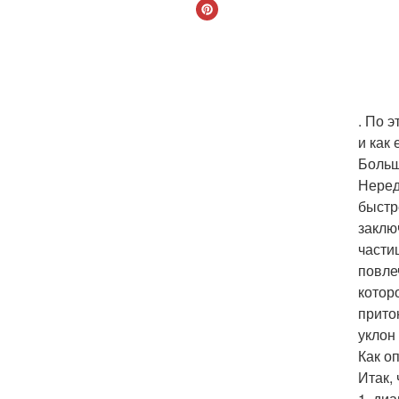
. По 
и как
Больш
Неред
быстр
заклю
части
повле
котор
прито
уклон
Как о
Итак,
1. ди