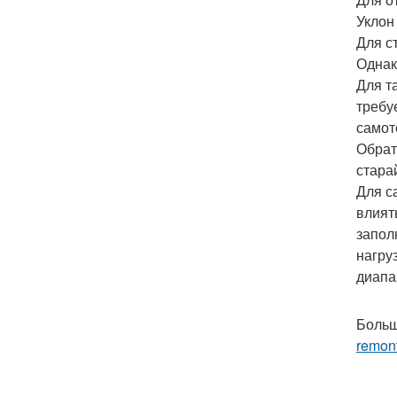
Уклон
Для с
Однак
Для т
требу
самот
Обрат
стара
Для с
влият
запол
нагру
диапа
Больш
remont