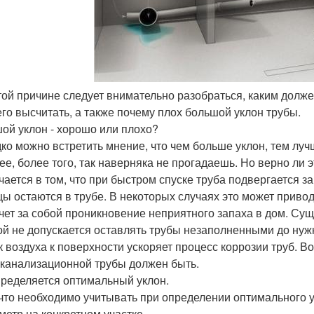
этой причине следует внимательно разобраться, каким долж
 его высчитать, а также почему плох большой уклон трубы.
ой уклон - хорошо или плохо?
ко можно встретить мнение, что чем больше уклон, тем лучш
ее, более того, так наверняка не прогадаешь. Но верно ли 
чается в том, что при быстром спуске труба подвергается 
цы остаются в трубе. В некоторых случаях это может привод
чет за собой проникновение неприятного запаха в дом. Сущ
ой не допускается оставлять трубы незаполненными до нуж
к воздуха к поверхности ускоряет процесс коррозии труб. Во
 канализационной трубы должен быть.
пределяется оптимальный уклон.
 что необходимо учитывать при определении оптимального 
аметр на конкретном участке.