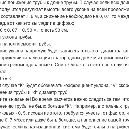
ния понижения трубы к длине трубы. В случае если всю дли
 получится результат высоты всего уклона на всей продолжи
 составляет 7, 6 м, а снижение необходимо на 0, 07, то ме
ад, вот как это выглядит в цифрах:
 6 x 0, 07 = 0, 53 м, то есть 53 см.
т уклона трубы.
т наполняемости трубы.
ние уклона напрямую будет зависеть только от диаметра к
ооружении канализации в загородном доме мы применим бе
ания рекомендованные в Снип. Однако, в некоторых случая
ле:
 >= K.
м случае "К" будет обозначать коэффициент уклона, "V" ско
нения трубы и "d" диаметр труб.
ите внимание! Во время расчетов важно следить за тем, чт
нению трубы не было больше "К". Например, в стальных труб
ковых - 0, 5. исходя из этого, требуется учесть тот фактор
е 0, 7 м/сек или даже быть больше, а наполнение самой тру
лучае, если канализационная система будет сильно нагруже