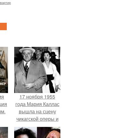
квартир
мя
17 ноября 1955
ция
года Мария Каллас
им.
вышла на сцену
чикагской оперы и
сорвала овации.