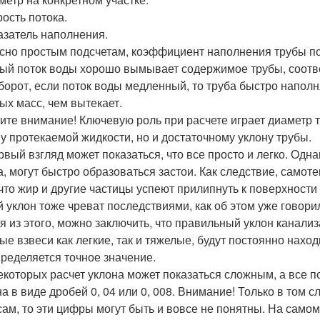
рость потока.
казатель наполнения.
сно простым подсчетам, коэффициент наполнения трубы полн
ый поток воды хорошо вымывает содержимое трубы, соотве
борот, если поток воды медленный, то труба быстро наполн
ых масс, чем вытекает.
ите внимание! Ключевую роль при расчете играет диаметр т
у протекаемой жидкости, но и достаточному уклону трубы.
рвый взгляд может показаться, что все просто и легко. Одна
а, могут быстро образоваться застои. Как следствие, самоте
 что жир и другие частицы успеют прилипнуть к поверхности
й уклон тоже чреват последствиями, как об этом уже говор
я из этого, можно заключить, что правильный уклон канализ
ые взвеси как легкие, так и тяжелые, будут постоянно нахо
пределяется точное значение.
екоторых расчет уклона может показаться сложным, а все п
на в виде дробей 0, 04 или 0, 008. Внимание! Только в том 
сам, то эти цифры могут быть и вовсе не понятны. На самом