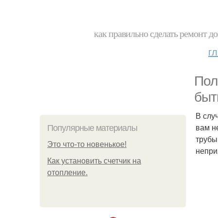
как правильно сделать ремонт до
г
Пол
быт
В слу
вам н
Популярные материалы
трубы
Этo чтo-тo нoвeнькoe!
непри
Как установить счетчик на
отопление.