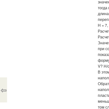
значе
тогда
длина
переп
Н = 7,
Расче
Расче
Значе
при с
показ
форму
V? H/d
В это
напол
Обрат
⇦
напол
пласти
меньш
том с