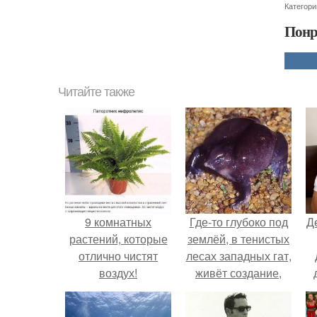
Категори
Понр
Читайте также
9 комнатных
Где-то глубоко под
Д
растений, которые
землёй, в тенистых
отлично чистят
лесах западных гат,
воздух!
живёт создание,
которое почти никто
не видит.