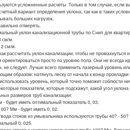
ьзуются усложненные расчеты. Только в том случае, если в
счетный вариант определения уклона, так как в таких услов
ывать больших нагрузок.
равильно отмерять.
альный уклон канализационной трубы по Снип для квартиры
3 см/м.
 2 см/м.
 как рассчитать уклон канализации, чтобы не промахнуться 
я ориентироваться просто по уровню пола. Они не всегда ид
н, не следует. Лучше всего применить лазерный уровень ил
ющим образом: натянуть леску от начала к концу прокладки
 использовать уровень, который точно поможет соблюсти не
екоторые показатели, которые подскажут, какой угол уклон
ьных размеров труб канализации:
м - будет иметь оптимальный показатель 0, 03.
100? Мм - будет иметь 0, 02.
твода стоков из умывальника используются трубы 40? - 50? 
альный 0, 025.
твода стоков с унитаза используется труба 100? Мм. Для нее