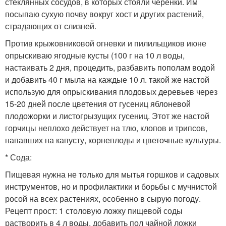
стеклянных сосудов, в которых стояли черенки. Им
посыпаю сухую почву вокруг хост и других растений,
страдающих от слизней.
Против крыжовниковой огневки и пилильщиков июне
опрыскиваю ягодные кусты (100 г на 10 л воды,
настаивать 2 дня, процедить, разбавить пополам водой
и добавить 40 г мыла на каждые 10 л. такой же настой
использую для опрыскивания плодовых деревьев через
15-20 дней после цветения от гусениц яблоневой
плодожорки и листогрызущих гусениц. Этот же настой
горчицы неплохо действует на тлю, клопов и трипсов,
напавших на капусту, корнеплоды и цветочные культуры.
* Сода:
Пищевая нужна не только для мытья горшков и садовых
инструментов, но и профилактики и борьбы с мучнистой
росой на всех растениях, особенно в сырую погоду.
Рецепт прост: 1 столовую ложку пищевой соды
растворить в 4 л воды, добавить пол чайной ложки