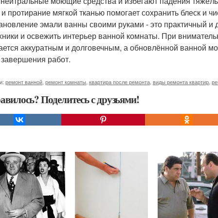
, нейтральные моющие средства и избегают падения тяжёл
 и протирание мягкой тканью помогает сохранить блеск и чи
ановление эмали ванны своими руками - это практичный и 
хники и освежить интерьер ванной комнаты. При вниматель
ается аккуратным и долговечным, а обновлённой ванной мо
 завершения работ.
и:
ремонт ванной
,
ремонт комнаты
,
квартира после ремонта
,
виды ремонта квартир
,
ре
авилось? Поделитесь с друзьями!