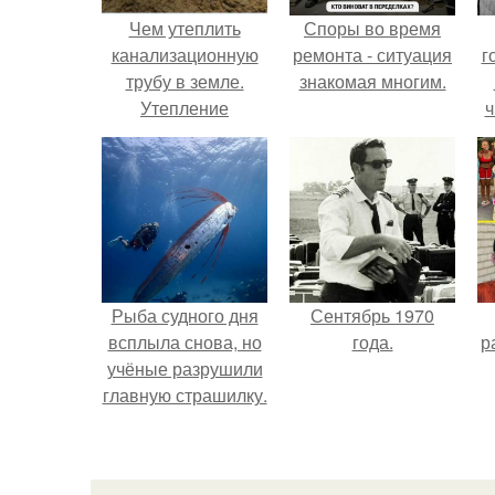
Чем утеплить
Споры во время
канализационную
ремонта - ситуация
г
трубу в земле.
знакомая многим.
Утепление
ч
канализационных
труб наружной
канализации
своими руками:
методы и
материалы
Рыба судного дня
Сентябрь 1970
всплыла снова, но
года.
р
учёные разрушили
главную страшилку.