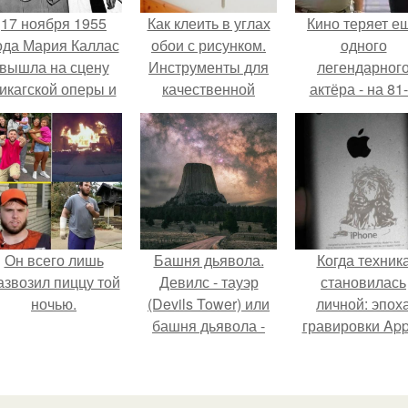
17 ноября 1955
Как клеить в углах
Кино теряет е
ода Мария Каллас
обои с рисунком.
одного
вышла на сцену
Инструменты для
легендарног
икагской оперы и
качественной
актёра - на 81
сорвала овации.
отделки
году жизни не с
Винсента пасто
Он всего лишь
Башня дьявола.
Когда техник
азвозил пиццу той
Девилс - тауэр
становилась
ночью.
(Devils Tower) или
личной: эпох
башня дьявола -
гравировки App
монолит
вулканического
происхождения