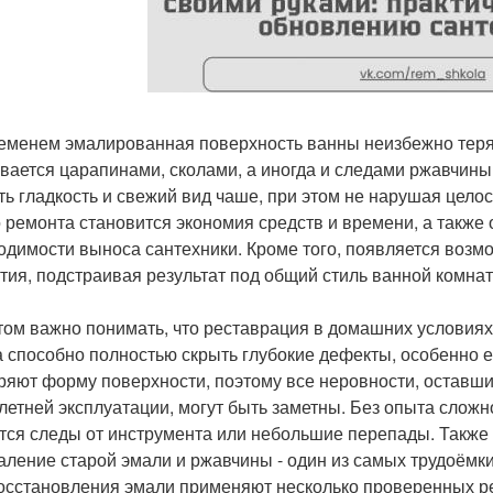
еменем эмалированная поверхность ванны неизбежно теряе
вается царапинами, сколами, а иногда и следами ржавчин
ть гладкость и свежий вид чаше, при этом не нарушая цело
о ремонта становится экономия средств и времени, а также 
одимости выноса сантехники. Кроме того, появляется возмо
тия, подстраивая результат под общий стиль ванной комнат
том важно понимать, что реставрация в домашних условиях
а способно полностью скрыть глубокие дефекты, особенно 
ряют форму поверхности, поэтому все неровности, оставши
летней эксплуатации, могут быть заметны. Без опыта сложн
тся следы от инструмента или небольшие перепады. Также п
даление старой эмали и ржавчины - один из самых трудоёмки
осстановления эмали применяют несколько проверенных р