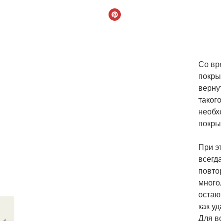
Со вр
покры
верну
таког
необх
покры
При э
всегд
повто
много
остаю
как у
Для в