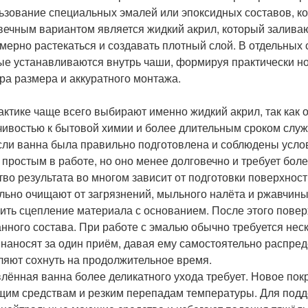
ьзование специальных эмалей или эпоксидных составов, ко
вечным вариантом является жидкий акрил, который заливаю
мерно растекаться и создавать плотный слой. В отдельных
ые устанавливаются внутрь чаши, формируя практически нов
ра размера и аккуратного монтажа.
актике чаще всего выбирают именно жидкий акрил, так как 
чивостью к бытовой химии и более длительным сроком служ
если ванна была правильно подготовлена и соблюдены усло
 простым в работе, но оно менее долговечно и требует бол
тво результата во многом зависит от подготовки поверхнос
льно очищают от загрязнений, мыльного налёта и ржавчин
ить сцепление материала с основанием. После этого пове
нного состава. При работе с эмалью обычно требуется нес
 наносят за один приём, давая ему самостоятельно распред
ляют сохнуть на продолжительное время.
лённая ванна более деликатного ухода требует. Новое пок
щим средствам и резким перепадам температуры. Для подд