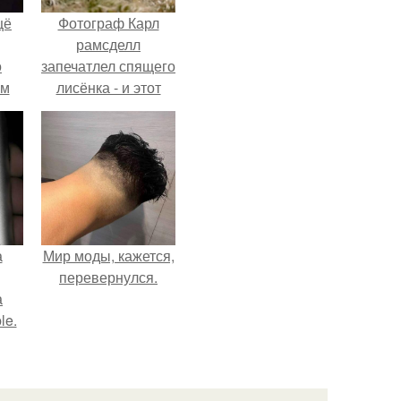
щё
Фотограф Карл
рамсделл
о
запечатлел спящего
-м
лисёнка - и этот
тало
кадр способен
ре.
растопить даже
самое суровое
сердце.
а
Мир моды, кажется,
перевернулся.
а
le.