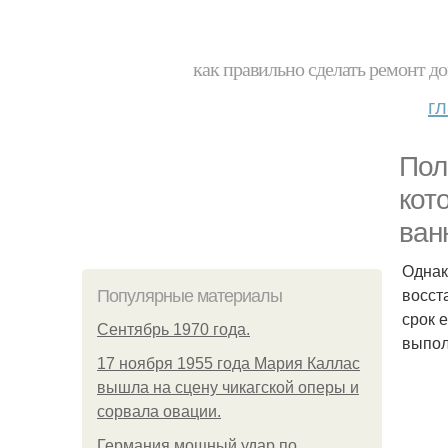
как правильно сделать ремонт до
г
Пол
кот
ван
Однак
восст
Популярные материалы
срок 
Сентябрь 1970 года.
выпол
17 ноября 1955 года Мария Каллас
вышла на сцену чикагской оперы и
сорвала овации.
Германия мощный удар по