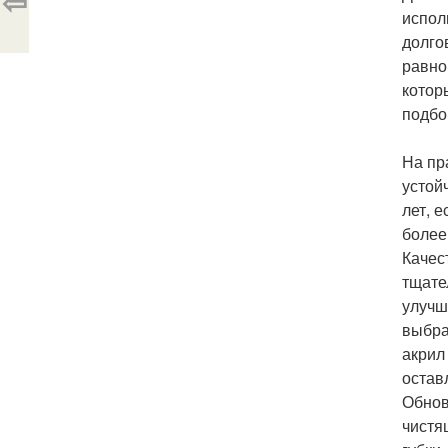
⇦
испол
долго
равно
котор
подбо
На пр
устой
лет, 
более
Качес
тщате
улучш
выбра
акрил
остав
Обнов
чистя