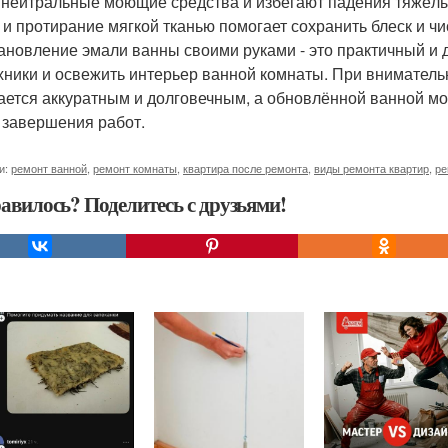
, нейтральные моющие средства и избегают падения тяжёл
 и протирание мягкой тканью помогает сохранить блеск и чи
ановление эмали ванны своими руками - это практичный и 
хники и освежить интерьер ванной комнаты. При вниматель
ается аккуратным и долговечным, а обновлённой ванной мо
 завершения работ.
и:
ремонт ванной
,
ремонт комнаты
,
квартира после ремонта
,
виды ремонта квартир
,
ре
авилось? Поделитесь с друзьями!