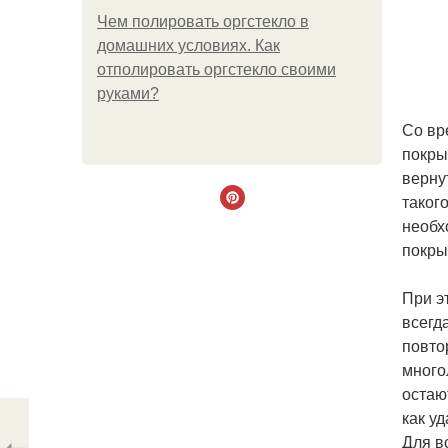
Чем полировать оргстекло в
домашних условиях. Как
отполировать оргстекло своими
руками?
Со вр
покры
верну
таког
необх
покры
При э
всегд
повто
много
остаю
как у
Для в