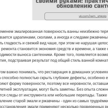
еменем эмалированная поверхность ванны неизбежно теряе
вается царапинами, сколами, а иногда и следами ржавчин
ть гладкость и свежий вид чаше, при этом не нарушая цело
о ремонта становится экономия средств и времени, а также 
одимости выноса сантехники. Кроме того, появляется возмо
тия, подстраивая результат под общий стиль ванной комнат
том важно понимать, что реставрация в домашних условиях
а способно полностью скрыть глубокие дефекты, особенно 
ряют форму поверхности, поэтому все неровности, оставши
летней эксплуатации, могут быть заметны. Без опыта сложн
тся следы от инструмента или небольшие перепады. Также п
даление старой эмали и ржавчины - один из самых трудоёмки
осстановления эмали применяют несколько проверенных р