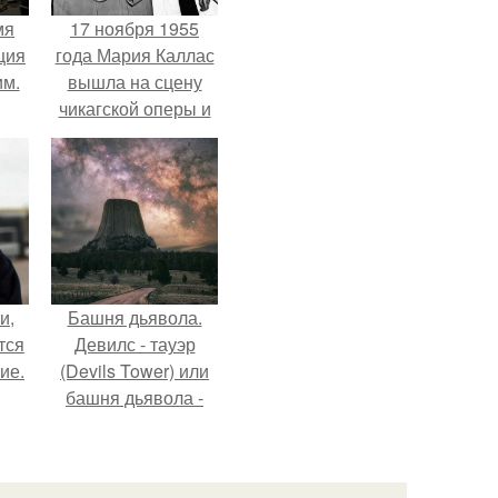
мя
17 ноября 1955
ция
года Мария Каллас
им.
вышла на сцену
чикагской оперы и
сорвала овации.
и,
Башня дьявола.
тся
Девилс - тауэр
ие.
(Devils Tower) или
башня дьявола -
монолит
вулканического
происхождения