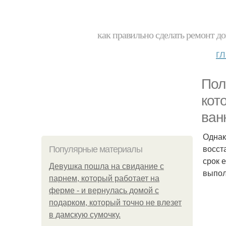
как правильно сделать ремонт до
г
Пол
кот
ван
Однак
восст
Популярные материалы
срок 
Девушка пошла на свидание с
выпол
парнем, который работает на
ферме - и вернулась домой с
подарком, который точно не влезет
в дамскую сумочку.