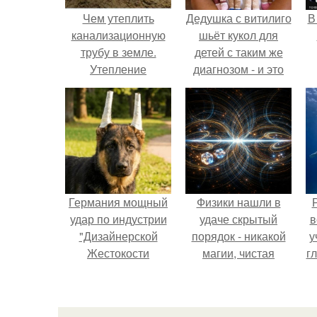
Чем утеплить
Дедушка с витилиго
В
канализационную
шьёт кукол для
трубу в земле.
детей с таким же
Утепление
диагнозом - и это
канализационных
трогает до слёз.
труб наружной
канализации
своими руками:
методы и
материалы
Германия мощный
Физики нашли в
удар по индустрии
удаче скрытый
в
"Дизайнерской
порядок - никакой
у
Жестокости
магии, чистая
г
нанесла".
квантовая
механика.