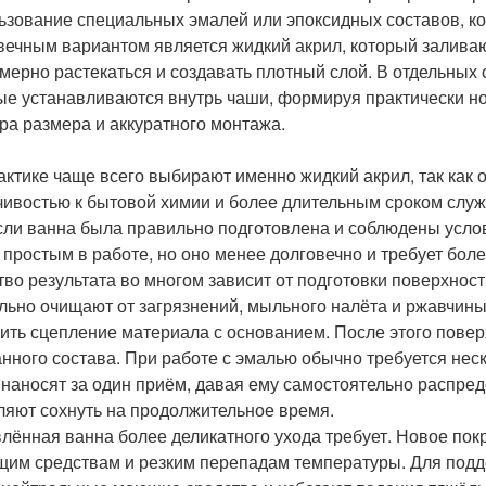
ьзование специальных эмалей или эпоксидных составов, ко
вечным вариантом является жидкий акрил, который заливаю
мерно растекаться и создавать плотный слой. В отдельных
ые устанавливаются внутрь чаши, формируя практически нов
ра размера и аккуратного монтажа.
актике чаще всего выбирают именно жидкий акрил, так как 
чивостью к бытовой химии и более длительным сроком служ
если ванна была правильно подготовлена и соблюдены усло
 простым в работе, но оно менее долговечно и требует бол
тво результата во многом зависит от подготовки поверхнос
льно очищают от загрязнений, мыльного налёта и ржавчин
ить сцепление материала с основанием. После этого пове
нного состава. При работе с эмалью обычно требуется нес
 наносят за один приём, давая ему самостоятельно распред
ляют сохнуть на продолжительное время.
лённая ванна более деликатного ухода требует. Новое пок
щим средствам и резким перепадам температуры. Для подд