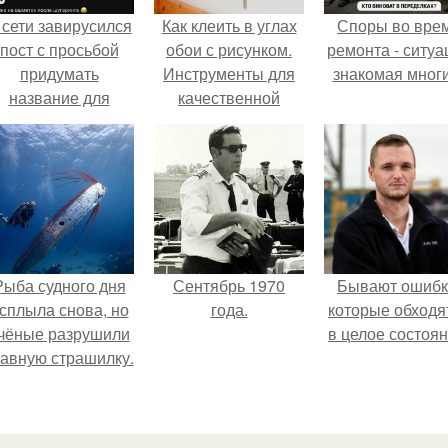
 сети завирусился
Как клеить в углах
Споры во вре
пост с просьбой
обои с рисунком.
ремонта - ситуа
придумать
Инструменты для
знакомая мног
название для
качественной
домашней
отделки
запеканки.
Рыба судного дня
Сентябрь 1970
Бывают ошибк
сплыла снова, но
года.
которые обходя
чёные разрушили
в целое состоян
лавную страшилку.