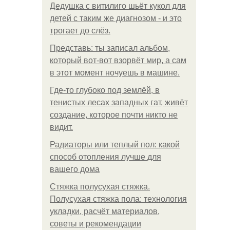
Дедушка с витилиго шьёт кукол для
детей с таким же диагнозом - и это
трогает до слёз.
Представь: ты записал альбом,
который вот-вот взорвёт мир, а сам
в этот момент ночуешь в машине.
Где-то глубоко под землёй, в
тенистых лесах западных гат, живёт
создание, которое почти никто не
видит.
Радиаторы или теплый пол: какой
способ отопления лучше для
вашего дома
Стяжка полусухая стяжка.
Полусухая стяжка пола: технология
укладки, расчёт материалов,
советы и рекомендации