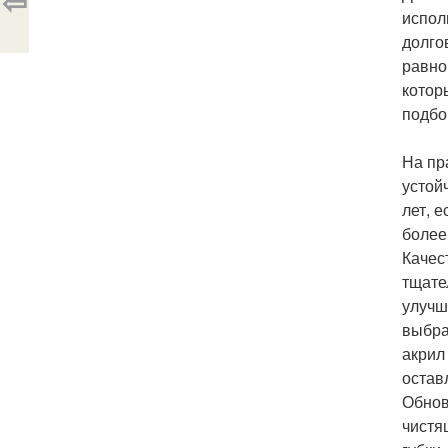
⇦
испол
долго
равно
котор
подбо
На пр
устой
лет, 
более
Качес
тщате
улучш
выбра
акрил
остав
Обнов
чистя