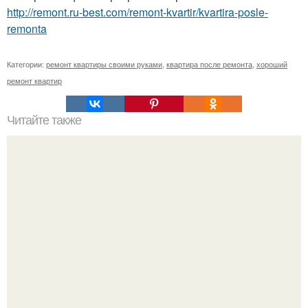
http://remont.ru-best.com/remont-kvartir/kvartira-posle-
remonta
Категории:
ремонт квартиры своими руками
,
квартира после ремонта
,
хороший
ремонт квартир
Читайте также
Кресло из паласа.